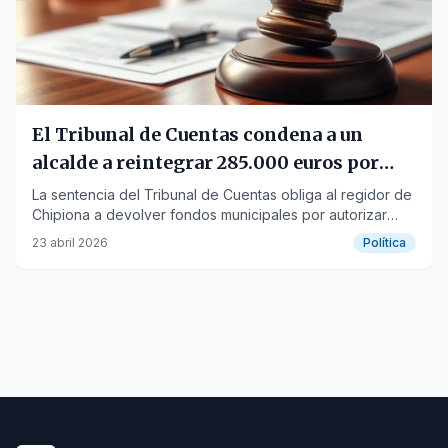
El Tribunal de Cuentas condena a un
alcalde a reintegrar 285.000 euros por
pagos indebidos
La sentencia del Tribunal de Cuentas obliga al regidor de
Chipiona a devolver fondos municipales por autorizar
abonos sin justificación legal.
23 abril 2026
Política