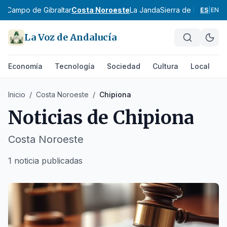
ez
Campo de Gibraltar
Costa Noroeste
La Janda
Sierra de Cádiz
Alto
ES
|
EN
La Voz de Andalucía
Economía
Tecnología
Sociedad
Cultura
Local
D
Inicio
/
Costa Noroeste
/
Chipiona
Noticias de
Chipiona
Costa Noroeste
1 noticia publicadas