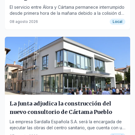
catenaria desprendida
El servicio entre Álora y Cártama permanece interrumpido
desde primera hora de la mañana debido a la colisión de
un tren de Media Distancia.
08 agosto 2026
Local
La Junta adjudica la construcción del
nuevo consultorio de Cártama Pueblo
La empresa Sardalla Española S.A. será la encargada de
ejecutar las obras del centro sanitario, que cuenta con un
presupuesto de 2,56 millones de euros.