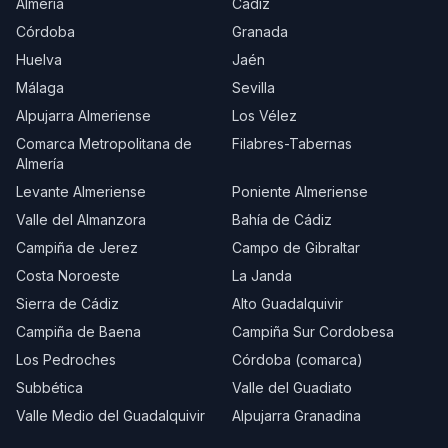
Almería
Cádiz
Córdoba
Granada
Huelva
Jaén
Málaga
Sevilla
Alpujarra Almeriense
Los Vélez
Comarca Metropolitana de
Filabres-Tabernas
Almería
Levante Almeriense
Poniente Almeriense
Valle del Almanzora
Bahía de Cádiz
Campiña de Jerez
Campo de Gibraltar
Costa Noroeste
La Janda
Sierra de Cádiz
Alto Guadalquivir
Campiña de Baena
Campiña Sur Cordobesa
Los Pedroches
Córdoba (comarca)
Subbética
Valle del Guadiato
Valle Medio del Guadalquivir
Alpujarra Granadina