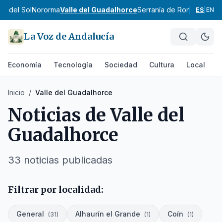
ta del Sol
Nororma
Valle del Guadalhorce
Serranía de Ronda
Sierra 
ES
|
EN
La Voz de Andalucía
Economía
Tecnología
Sociedad
Cultura
Local
D
Inicio
/
Valle del Guadalhorce
Noticias de
Valle del
Guadalhorce
33
noticias
publicadas
Filtrar por localidad:
General
Alhaurín el Grande
Coín
(
31
)
(
1
)
(
1
)