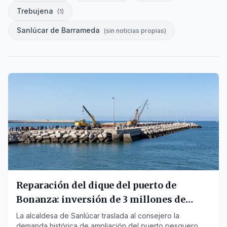
Trebujena
(
1
)
Sanlúcar de Barrameda
(
sin noticias propias
)
Reparación del dique del puerto de
Bonanza: inversión de 3 millones de
euros
La alcaldesa de Sanlúcar traslada al consejero la
demanda histórica de ampliación del puerto pesquero.