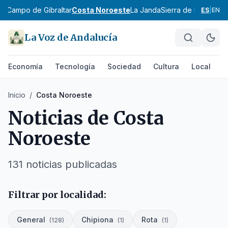
ez
Campo de Gibraltar
Costa Noroeste
La Janda
Sierra de Cádiz
Alto
ES
|
EN
La Voz de Andalucía
Economía
Tecnología
Sociedad
Cultura
Local
D
Inicio
/
Costa Noroeste
Noticias de
Costa
Noroeste
131
noticias
publicadas
Filtrar por localidad:
General
Chipiona
Rota
(
128
)
(
1
)
(
1
)