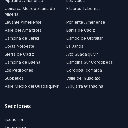
Alpujarra Almeriense
Los Vélez
Comarca Metropolitana de
Filabres-Tabernas
Almería
Levante Almeriense
Poniente Almeriense
Valle del Almanzora
Bahía de Cádiz
Campiña de Jerez
Campo de Gibraltar
Costa Noroeste
La Janda
Sierra de Cádiz
Alto Guadalquivir
Campiña de Baena
Campiña Sur Cordobesa
Los Pedroches
Córdoba (comarca)
Subbética
Valle del Guadiato
Valle Medio del Guadalquivir
Alpujarra Granadina
Secciones
Economía
Tecnología