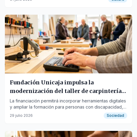
Fundación Unicaja impulsa la
modernización del taller de carpintería
de Upacesur en Jerez
La financiación permitirá incorporar herramientas digitales
y ampliar la formación para personas con discapacidad,
extendiendo el proyecto a Trebujena.
29 julio 2026
Sociedad