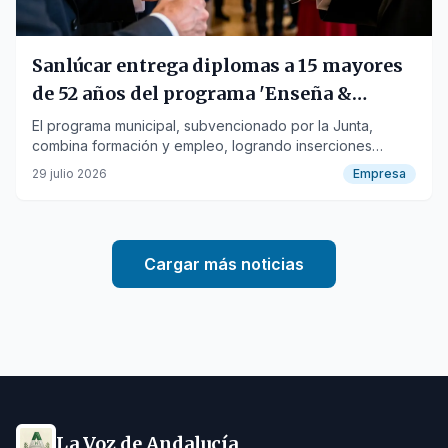
Sanlúcar entrega diplomas a 15 mayores
de 52 años del programa 'Enseña &
Emprende'
El programa municipal, subvencionado por la Junta,
combina formación y empleo, logrando inserciones
laborales para participantes desempleados.
29 julio 2026
Empresa
Cargar más noticias
La Voz de Andalucía