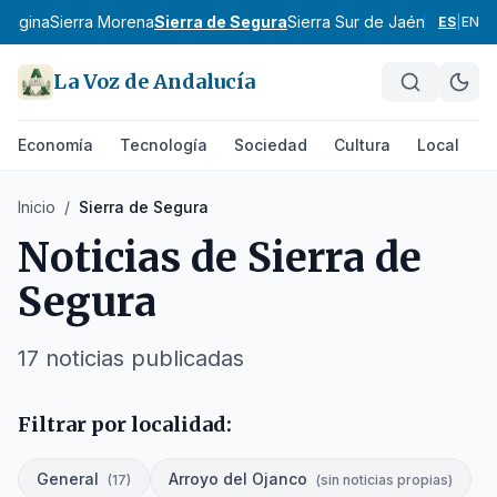
 Mágina
Sierra Morena
Sierra de Segura
Sierra Sur de Jaén
Las Villas
ES
|
EN
La Voz de Andalucía
Economía
Tecnología
Sociedad
Cultura
Local
D
Inicio
/
Sierra de Segura
Noticias de
Sierra de
Segura
17
noticias
publicadas
Filtrar por localidad:
General
Arroyo del Ojanco
(
17
)
(
sin noticias propias
)