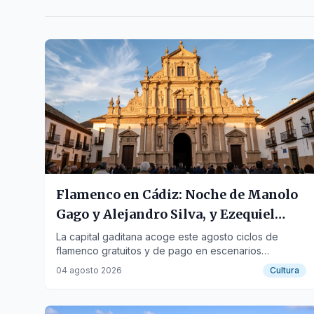
Flamenco en Cádiz: Noche de Manolo
Gago y Alejandro Silva, y Ezequiel
Benítez mañana
La capital gaditana acoge este agosto ciclos de
flamenco gratuitos y de pago en escenarios
emblemáticos como la Iglesia de Santa María y el
04 agosto 2026
Cultura
Castillo de Santa Catalina.