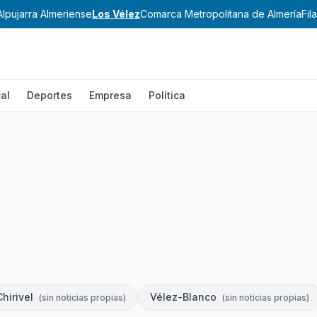
Alpujarra Almeriense
Los Vélez
Comarca Metropolitana de Almería
Fil
al
Deportes
Empresa
Política
Chirivel
Vélez-Blanco
(
sin noticias propias
)
(
sin noticias propias
)