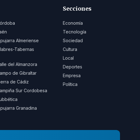
Secciones
órdoba
Economía
aén
Tecnología
lpujarra Almeriense
Sociedad
ilabres-Tabernas
Cultura
Local
alle del Almanzora
Deportes
ampo de Gibraltar
Empresa
ierra de Cádiz
Política
ampiña Sur Cordobesa
ubbética
lpujarra Granadina