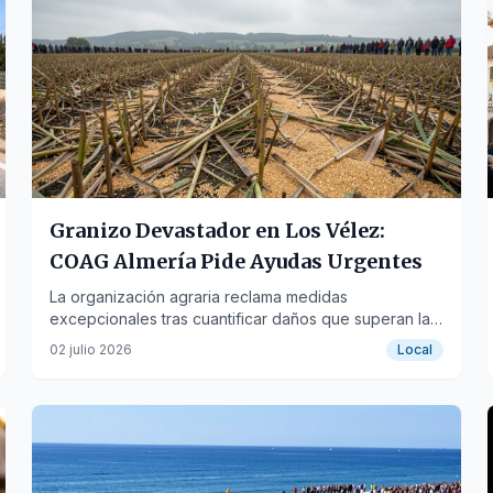
Granizo Devastador en Los Vélez:
COAG Almería Pide Ayudas Urgentes
La organización agraria reclama medidas
excepcionales tras cuantificar daños que superan las
1.200 hectáreas, afectando especialmente al cereal y
02 julio 2026
Local
al almendro.