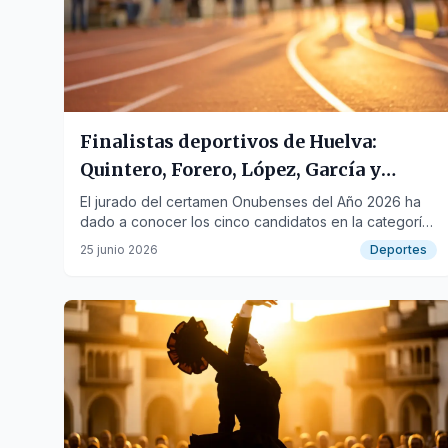
Finalistas deportivos de Huelva:
Quintero, Forero, López, García y
Marcha Nórdica
El jurado del certamen Onubenses del Año 2026 ha
dado a conocer los cinco candidatos en la categoría
de Deportes, destacando trayectorias individuales y
25 junio 2026
Deportes
colectivas.