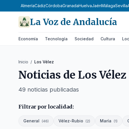
Almería
Cádiz
Córdoba
Granada
Huelva
Jaén
Málaga
Sevilla
La Voz de Andalucía
Economía
Tecnología
Sociedad
Cultura
Loc
Inicio
/
Los Vélez
Noticias de
Los Vélez
49
noticias
publicadas
Filtrar por localidad:
General
Vélez-Rubio
María
(
46
)
(
2
)
(
1
)