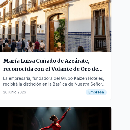
María Luisa Cuñado de Azcárate,
reconocida con el Volante de Oro de
San Cristóbal
La empresaria, fundadora del Grupo Kaizen Hoteles,
recibirá la distinción en la Basílica de Nuestra Señora
de la Merced Coronada el próximo 9 de julio.
26 junio 2026
Empresa