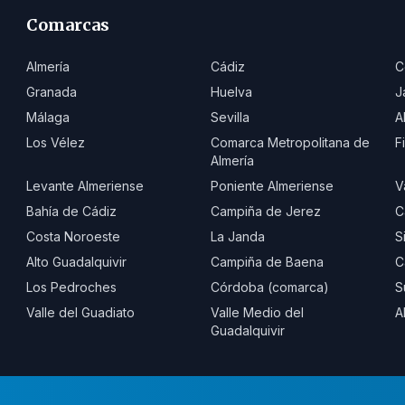
Comarcas
Almería
Cádiz
C
Granada
Huelva
J
Málaga
Sevilla
A
Los Vélez
Comarca Metropolitana de
F
Almería
Levante Almeriense
Poniente Almeriense
V
Bahía de Cádiz
Campiña de Jerez
C
Costa Noroeste
La Janda
S
Alto Guadalquivir
Campiña de Baena
C
Los Pedroches
Córdoba (comarca)
S
Valle del Guadiato
Valle Medio del
A
Guadalquivir