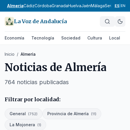
Almería
Cádiz
Córdoba
Granada
Huelva
Jaén
Málaga
Sevilla
Alpuja
ES
|
EN
La Voz de Andalucía
Economía
Tecnología
Sociedad
Cultura
Local
D
Inicio
/
Almería
Noticias de
Almería
764
noticias
publicadas
Filtrar por localidad:
General
Provincia de Almería
(
752
)
(
11
)
La Mojonera
(
1
)