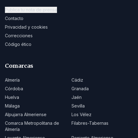
Publica tu nota de prensa
Contacto
Privacidad y cookies
Correcciones
Código ético
Comarcas
Almería
Cádiz
Córdoba
Granada
Huelva
Jaén
Málaga
Sevilla
Alpujarra Almeriense
Los Vélez
Comarca Metropolitana de
Filabres-Tabernas
Almería
Levante Almeriense
Poniente Almeriense