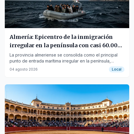
Almería: Epicentro de la inmigración
irregular en la península con casi 60.000
llegadas en una década
La provincia almeriense se consolida como el principal
punto de entrada marítima irregular en la península,
superando el 90% de las llegadas en Andalucía.
04 agosto 2026
Local