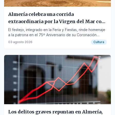
Almería celebra una corrida
extraordinaria por la Virgen del Mar con
figuras del toreo
El festejo, integrado en la Feria y Fiestas, rinde homenaje
a la patrona en el 75º Aniversario de su Coronación
Canónica.
03 agosto 2026
Cultura
Los delitos graves repuntan en Almería,