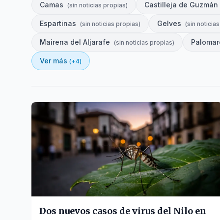
Camas
Castilleja de Guzmán
(
sin noticias propias
)
Espartinas
Gelves
(
sin noticias propias
)
(
sin noticia
Mairena del Aljarafe
Palomar
(
sin noticias propias
)
Ver más
(+
4
)
Dos nuevos casos de virus del Nilo en