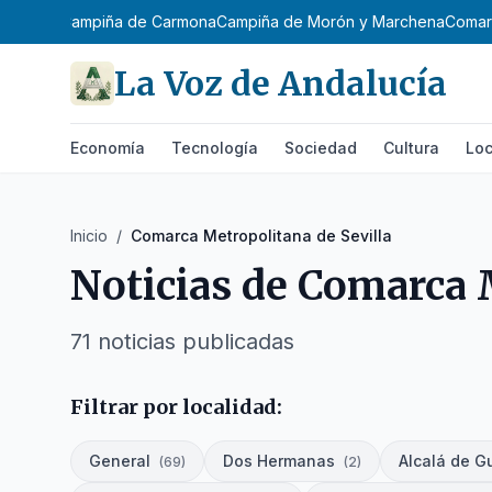
dalquivir
Campiña de Carmona
Campiña de Morón y Marchena
Comar
La Voz de Andalucía
Economía
Tecnología
Sociedad
Cultura
Loc
Inicio
/
Comarca Metropolitana de Sevilla
Noticias de
Comarca M
71
noticias
publicadas
Filtrar por localidad:
General
Dos Hermanas
Alcalá de G
(
69
)
(
2
)