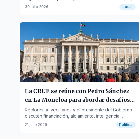
universitario.
30 julio 2026
Local
La CRUE se reúne con Pedro Sánchez
en La Moncloa para abordar desafíos
universitarios
Rectores universitarios y el presidente del Gobierno
discuten financiación, alojamiento, inteligencia
artificial y transformación digital.
21 julio 2026
Política