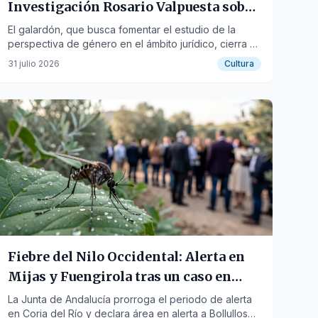
Investigación Rosario Valpuesta sobre
Derecho Privado y Género
El galardón, que busca fomentar el estudio de la
perspectiva de género en el ámbito jurídico, cierra el
plazo de presentación de trabajos el 31 de enero de
31 julio 2026
Cultura
2027.
Fiebre del Nilo Occidental: Alerta en
Mijas y Fuengirola tras un caso en
Coria del Río
La Junta de Andalucía prorroga el periodo de alerta
en Coria del Río y declara área en alerta a Bollullos