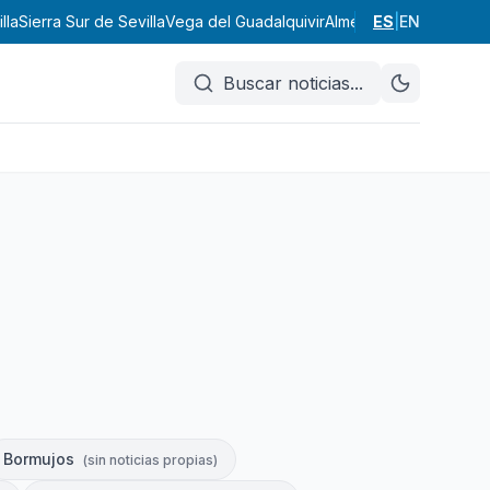
lla
Sierra Sur de Sevilla
Vega del Guadalquivir
Almería
ES
Cádiz
|
EN
Córdoba
Buscar noticias
...
Bormujos
(
sin noticias propias
)