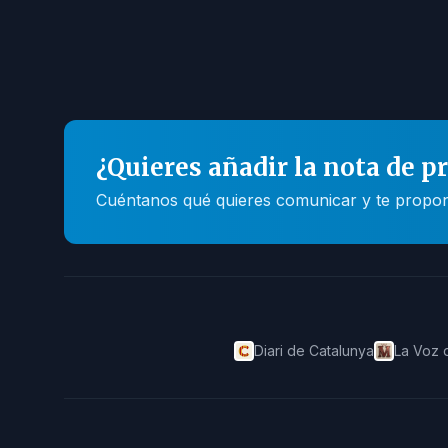
¿Quieres añadir la nota de p
Cuéntanos qué quieres comunicar y te propone
Diari de Catalunya
La Voz 