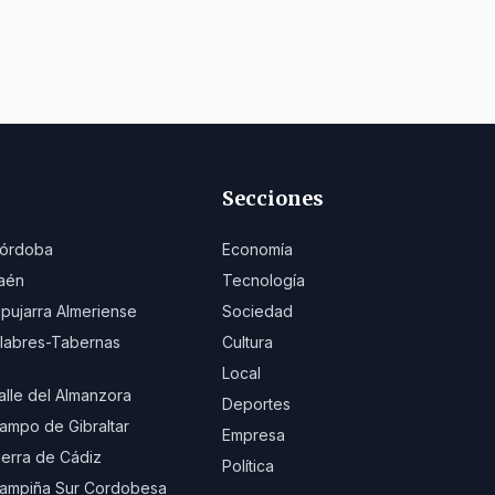
Secciones
órdoba
Economía
aén
Tecnología
lpujarra Almeriense
Sociedad
ilabres-Tabernas
Cultura
Local
alle del Almanzora
Deportes
ampo de Gibraltar
Empresa
ierra de Cádiz
Política
ampiña Sur Cordobesa