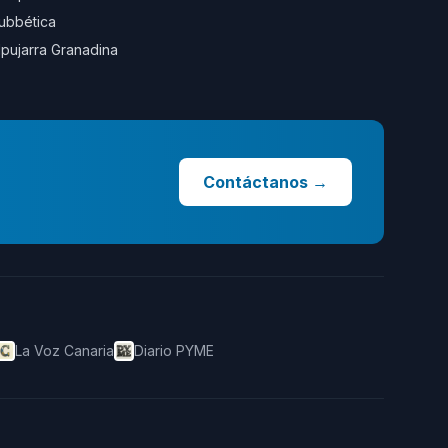
ubbética
lpujarra Granadina
Contáctanos
→
La Voz Canaria
Diario PYME