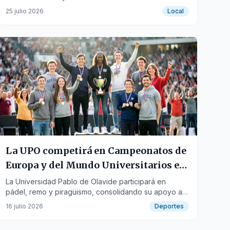
de la Mitación, Fuengirola y Las Lagunas por la
25 julio 2026
Local
circulación del virus.
La UPO competirá en Campeonatos de
Europa y del Mundo Universitarios en
2026
La Universidad Pablo de Olavide participará en
pádel, remo y piragüismo, consolidando su apoyo al
talento deportivo y académico de sus estudiantes.
16 julio 2026
Deportes