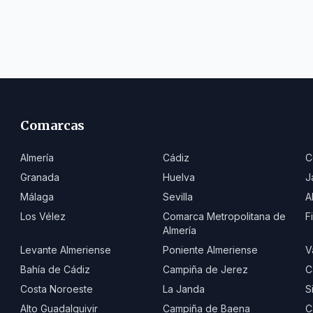
Comarcas
Almería
Cádiz
C
Granada
Huelva
J
Málaga
Sevilla
A
Los Vélez
Comarca Metropolitana de
F
Almería
Levante Almeriense
Poniente Almeriense
V
Bahía de Cádiz
Campiña de Jerez
C
Costa Noroeste
La Janda
S
Alto Guadalquivir
Campiña de Baena
C