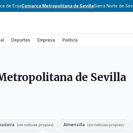
ca de Écija
Comarca Metropolitana de Sevilla
Sierra Norte de Sevi
al
Deportes
Empresa
Política
etropolitana de Sevilla
uadaíra
Almensilla
(
sin noticias propias
)
(
sin noticias propias
)