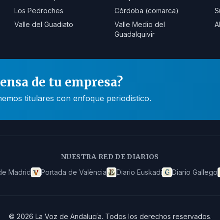
Los Pedroches
Córdoba (comarca)
S
Valle del Guadiato
Valle Medio del
A
Guadalquivir
rensa de tu empresa?
mos titulares con enfoque periodístico.
NUESTRA RED DE DIARIOS
de Madrid
Portada de València
Diario Euskadi
Diario Gallego
©
2026
La Voz de Andalucía
.
Todos los derechos reservados.