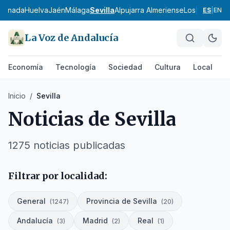
ranada
Huelva
Jaén
Málaga
Sevilla
Alpujarra Almeriense
Los Vélez
Com
ES
|
EN
La Voz de Andalucía
Economía
Tecnología
Sociedad
Cultura
Local
D
Inicio
/
Sevilla
Noticias de
Sevilla
1275
noticias
publicadas
Filtrar por localidad:
General
Provincia de Sevilla
(
1247
)
(
20
)
Andalucía
Madrid
Real
(
3
)
(
2
)
(
1
)