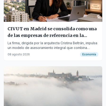
CIVUT en Madrid se consolida como una
de las empresas de referencia en la
tramitación de licencias turísticas
La firma, dirigida por la arquitecta Cristina Beltrán, impulsa
un modelo de asesoramiento integral que combina
urbanismo, arquitectura y gestión administrativa para
08 agosto 2026
Economía
agilizar la obtención de autorizaciones turísticas.