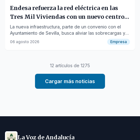
Endesa refuerza la red eléctrica en las
Tres Mil Viviendas con un nuevo centro
de transformación
La nueva infraestructura, parte de un convenio con el
Ayuntamiento de Sevilla, busca aliviar las sobrecargas y
abastecer a más viviendas en la capital hispalense.
06 agosto 2026
Empresa
12
artículos de
1275
Cargar más noticias
La Voz de Andalucía