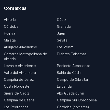
Comarcas
Almería
Cádiz
Córdoba
Granada
Huelva
Jaén
Málaga
Sevilla
Alpujarra Almeriense
Los Vélez
Comarca Metropolitana de
Filabres-Tabernas
Almería
Levante Almeriense
Poniente Almeriense
Valle del Almanzora
Bahía de Cádiz
Campiña de Jerez
Campo de Gibraltar
Costa Noroeste
La Janda
Sierra de Cádiz
Alto Guadalquivir
Campiña de Baena
Campiña Sur Cordobesa
Los Pedroches
Córdoba (comarca)