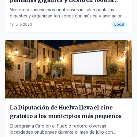
provincia
Numerosos municipios onubenses instalan pantallas
gigantes y organizan fan zones con música y animación
para apoyar a la Selección Española.
18 julio 2026
Local
La Diputación de Huelva lleva el cine
gratuito a los municipios más pequeños
El programa Cine en el Pueblo recorre diversas
localidades onubenses durante el mes de julio con