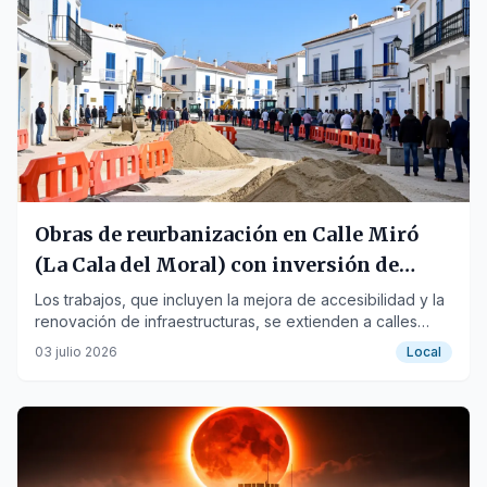
Obras de reurbanización en Calle Miró
(La Cala del Moral) con inversión de
200.000 euros
Los trabajos, que incluyen la mejora de accesibilidad y la
renovación de infraestructuras, se extienden a calles
adyacentes como Manuel Barrón y Salvador Dalí.
03 julio 2026
Local