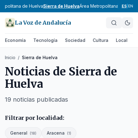
ropolitana de Huelva
Sierra de Huelva
Área Metropolitana de Jaén
ES
|
EN
La Voz de Andalucía
Economía
Tecnología
Sociedad
Cultura
Local
D
Inicio
/
Sierra de Huelva
Noticias de
Sierra de
Huelva
19
noticias
publicadas
Filtrar por localidad:
General
Aracena
(
18
)
(
1
)