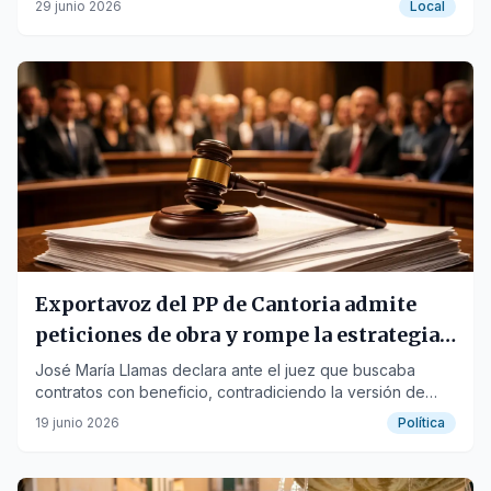
29 junio 2026
Local
Exportavoz del PP de Cantoria admite
peticiones de obra y rompe la estrategia
de defensa en el 'Caso Mascarillas'
José María Llamas declara ante el juez que buscaba
contratos con beneficio, contradiciendo la versión de
obras a pérdidas defendida por otros empresarios.
19 junio 2026
Política