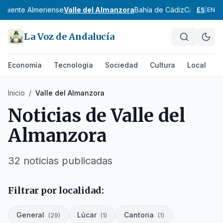
oniente Almeriense
Valle del Almanzora
Bahía de Cádiz
Campiña de
ES
|
EN
La Voz de Andalucía
Economía
Tecnología
Sociedad
Cultura
Local
D
Inicio
/
Valle del Almanzora
Noticias de
Valle del
Almanzora
32
noticias
publicadas
Filtrar por localidad:
General
Lúcar
Cantoria
(
29
)
(
1
)
(
1
)