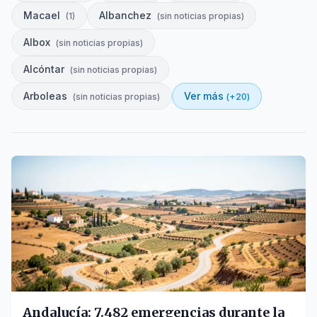
Macael
Albanchez
(
1
)
(
sin noticias propias
)
Albox
(
sin noticias propias
)
Alcóntar
(
sin noticias propias
)
Arboleas
Ver más
(
sin noticias propias
)
(+
20
)
Andalucía: 7.482 emergencias durante la