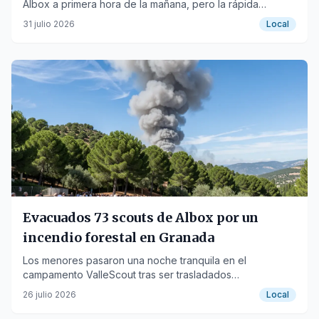
Albox a primera hora de la mañana, pero la rápida
intervención de los bomberos evitó que el suceso fuera
31 julio 2026
Local
a más.
Evacuados 73 scouts de Albox por un
incendio forestal en Granada
Los menores pasaron una noche tranquila en el
campamento ValleScout tras ser trasladados
preventivamente por el fuego declarado en Pinos del
26 julio 2026
Local
Valle.