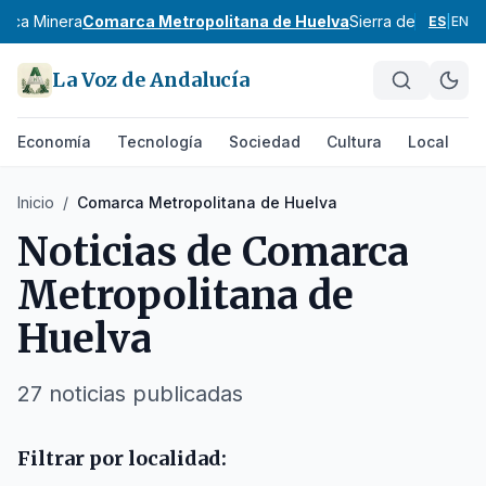
nca Minera
Comarca Metropolitana de Huelva
Sierra de Huelva
Ár
ES
|
EN
La Voz de Andalucía
Economía
Tecnología
Sociedad
Cultura
Local
D
Inicio
/
Comarca Metropolitana de Huelva
Noticias de
Comarca
Metropolitana de
Huelva
27
noticias
publicadas
Filtrar por localidad: