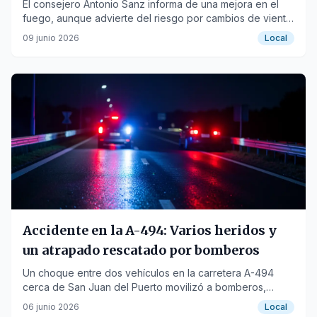
activa'
El consejero Antonio Sanz informa de una mejora en el
fuego, aunque advierte del riesgo por cambios de viento
y altas temperaturas.
09 junio 2026
Local
Accidente en la A-494: Varios heridos y
un atrapado rescatado por bomberos
Un choque entre dos vehículos en la carretera A-494
cerca de San Juan del Puerto movilizó a bomberos,
sanitarios y Guardia Civil.
06 junio 2026
Local