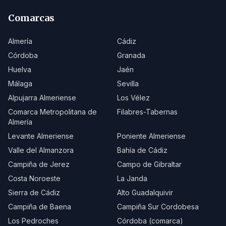
Comarcas
Almería
Cádiz
Córdoba
Granada
Huelva
Jaén
Málaga
Sevilla
Alpujarra Almeriense
Los Vélez
Comarca Metropolitana de
Filabres-Tabernas
Almería
Levante Almeriense
Poniente Almeriense
Valle del Almanzora
Bahía de Cádiz
Campiña de Jerez
Campo de Gibraltar
Costa Noroeste
La Janda
Sierra de Cádiz
Alto Guadalquivir
Campiña de Baena
Campiña Sur Cordobesa
Los Pedroches
Córdoba (comarca)