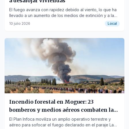
a desalojar viviendas
El fuego avanza con rapidez debido al viento, lo que ha
llevado a un aumento de los medios de extinción y a la
evacuación preventiva de algunas casas cercanas.
10 julio 2026
Local
Incendio forestal en Moguer: 23
bomberos y medios aéreos combaten las
llamas
El Plan Infoca moviliza un amplio operativo terrestre y
aéreo para sofocar el fuego declarado en el paraje La