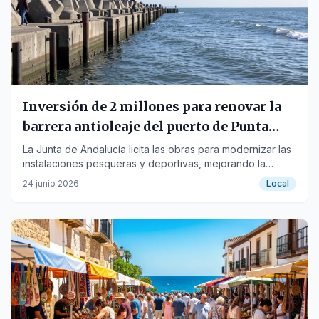
Inversión de 2 millones para renovar la
barrera antioleaje del puerto de Punta
Umbría
La Junta de Andalucía licita las obras para modernizar las
instalaciones pesqueras y deportivas, mejorando la
protección de la dársena.
24 junio 2026
Local