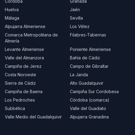
Córdoba
Granada
Huelva
Jaén
Málaga
Sevilla
Alpujarra Almeriense
Los Vélez
Comarca Metropolitana de
Filabres-Tabernas
Almería
Levante Almeriense
Poniente Almeriense
Valle del Almanzora
Bahía de Cádiz
Campiña de Jerez
Campo de Gibraltar
Costa Noroeste
La Janda
Sierra de Cádiz
Alto Guadalquivir
Campiña de Baena
Campiña Sur Cordobesa
Los Pedroches
Córdoba (comarca)
Subbética
Valle del Guadiato
Valle Medio del Guadalquivir
Alpujarra Granadina