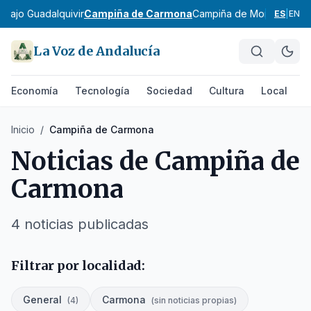
e
Bajo Guadalquivir
Campiña de Carmona
Campiña de Morón y Mar
ES
|
EN
La Voz de Andalucía
Economía
Tecnología
Sociedad
Cultura
Local
D
Inicio
/
Campiña de Carmona
Noticias de
Campiña de
Carmona
4
noticias
publicadas
Filtrar por localidad:
General
Carmona
(
4
)
(
sin noticias propias
)