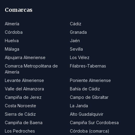
Comarcas
Almería
Cádiz
Córdoba
Granada
Huelva
Jaén
Málaga
Sevilla
Alpujarra Almeriense
Los Vélez
Comarca Metropolitana de
Filabres-Tabernas
Almería
Levante Almeriense
Poniente Almeriense
Valle del Almanzora
Bahía de Cádiz
Campiña de Jerez
Campo de Gibraltar
Costa Noroeste
La Janda
Sierra de Cádiz
Alto Guadalquivir
Campiña de Baena
Campiña Sur Cordobesa
Los Pedroches
Córdoba (comarca)