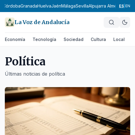
Córdoba
Granada
Huelva
Jaén
Málaga
Sevilla
Alpujarra Almeriense
Los 
ES
|
EN
La Voz de Andalucía
Economía
Tecnología
Sociedad
Cultura
Local
D
Política
Últimas noticias de
política