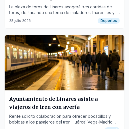
Miranda
La plaza de toros de Linares acogerá tres corridas de
toros, destacando una terna de matadores linarenses y la
repetición del triunfador de la pasada edición.
28 julio 2026
Deportes
Ayuntamiento de Linares asiste a
viajeros de tren con avería
Renfe solicitó colaboración para ofrecer bocadillos y
bebidas a los pasajeros del tren Huércal Vega-Madrid
Chamartín, detenido más de tres horas.