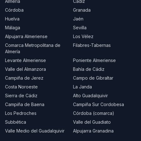
Almería
Cádiz
Córdoba
Granada
Huelva
Jaén
Málaga
Sevilla
Alpujarra Almeriense
Los Vélez
Comarca Metropolitana de
Filabres-Tabernas
Almería
Levante Almeriense
Poniente Almeriense
Valle del Almanzora
Bahía de Cádiz
Campiña de Jerez
Campo de Gibraltar
Costa Noroeste
La Janda
Sierra de Cádiz
Alto Guadalquivir
Campiña de Baena
Campiña Sur Cordobesa
Los Pedroches
Córdoba (comarca)
Subbética
Valle del Guadiato
Valle Medio del Guadalquivir
Alpujarra Granadina