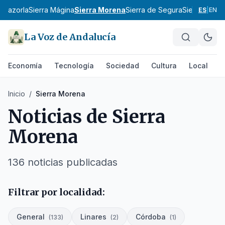
e Cazorla
Sierra Mágina
Sierra Morena
Sierra de Segura
Sierra Sur d
ES
|
EN
La Voz de Andalucía
Economía
Tecnología
Sociedad
Cultura
Local
D
Inicio
/
Sierra Morena
Noticias de
Sierra
Morena
136
noticias
publicadas
Filtrar por localidad:
General
Linares
Córdoba
(
133
)
(
2
)
(
1
)