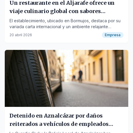
Un restaurante en el Aljarafe ofrece un
viaje culinario global con sabores
exóticos
El establecimiento, ubicado en Bormujos, destaca por su
variada carta internacional y un ambiente relajante
inspirado en las palapas mexicanas.
20 abril 2026
Empresa
Detenido en Aznalcázar por daños
reiterados a vehículos de empleados
municipales