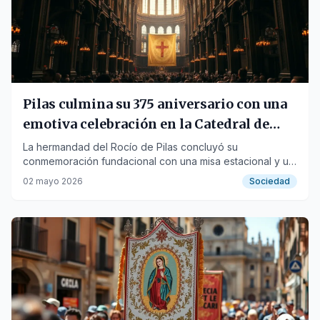
Pilas culmina su 375 aniversario con una
emotiva celebración en la Catedral de
Sevilla
La hermandad del Rocío de Pilas concluyó su
conmemoración fundacional con una misa estacional y un
recorrido por el casco antiguo de la capital andaluza.
02 mayo 2026
Sociedad