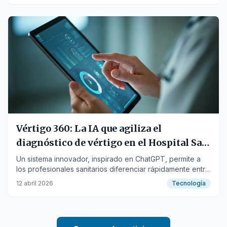
Vértigo 360: La IA que agiliza el
diagnóstico de vértigo en el Hospital San
Juan de Dios del Aljarafe
Un sistema innovador, inspirado en ChatGPT, permite a
los profesionales sanitarios diferenciar rápidamente entre
causas benignas y graves del vértigo, mejorando la
12 abril 2026
Tecnología
atención al paciente.