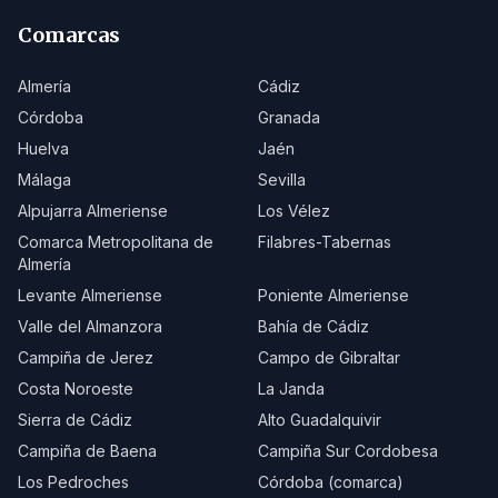
Comarcas
Almería
Cádiz
Córdoba
Granada
Huelva
Jaén
Málaga
Sevilla
Alpujarra Almeriense
Los Vélez
Comarca Metropolitana de
Filabres-Tabernas
Almería
Levante Almeriense
Poniente Almeriense
Valle del Almanzora
Bahía de Cádiz
Campiña de Jerez
Campo de Gibraltar
Costa Noroeste
La Janda
Sierra de Cádiz
Alto Guadalquivir
Campiña de Baena
Campiña Sur Cordobesa
Los Pedroches
Córdoba (comarca)