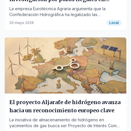
Doñana
La empresa Eurotécnica Agraria argumenta que la
Confederación Hidrográfica ha legalizado las
captaciones de agua en la finca Aljobar.
20 mayo 2026
Local
El proyecto Aljarafe de hidrógeno avanza
hacia un reconocimiento europeo clave
La iniciativa de almacenamiento de hidrógeno en
yacimientos de gas busca ser Proyecto de Interés Común