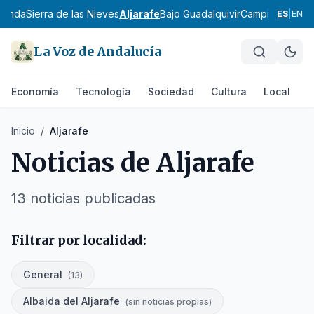
 Ronda
Sierra de las Nieves
Aljarafe
Bajo Guadalquivir
Campiña de Ca
ES
|
EN
La Voz de Andalucía
Economía
Tecnología
Sociedad
Cultura
Local
D
Inicio
/
Aljarafe
Noticias de
Aljarafe
13
noticias
publicadas
Filtrar por localidad:
General
(
13
)
Albaida del Aljarafe
(
sin noticias propias
)