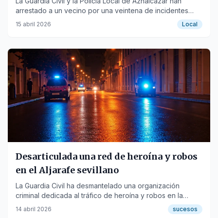
La Guardia Civil y la Policía Local de Aznalcázar han
arrestado a un vecino por una veintena de incidentes
contra coches de trabajadores del Ayuntamiento.
15 abril 2026
Local
Desarticulada una red de heroína y robos
en el Aljarafe sevillano
La Guardia Civil ha desmantelado una organización
criminal dedicada al tráfico de heroína y robos en la
comarca del Aljarafe, con doce detenidos y ocho
14 abril 2026
sucesos
ingresos en prisión.