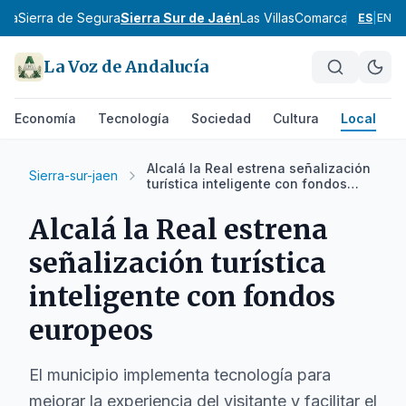
ena
Sierra de Segura
Sierra Sur de Jaén
Las Villas
Comarca de Ante
ES
|
EN
La Voz de Andalucía
Economía
Tecnología
Sociedad
Cultura
Local
D
Alcalá la Real estrena señalización
Sierra-sur-jaen
turística inteligente con fondos
europeos
Alcalá la Real estrena
señalización turística
inteligente con fondos
europeos
El municipio implementa tecnología para
mejorar la experiencia del visitante y facilitar el