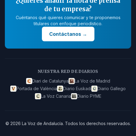
¿Quieres añadir la nota de prensa
de tu empresa?
Cuéntanos qué quieres comunicar y te proponemos
titulares con enfoque periodístico.
Contáctanos
→
NUESTRA RED DE DIARIOS
Diari de Catalunya
La Voz de Madrid
Portada de València
Diario Euskadi
Diario Gallego
La Voz Canaria
Diario PYME
©
2026
La Voz de Andalucía
.
Todos los derechos reservados.