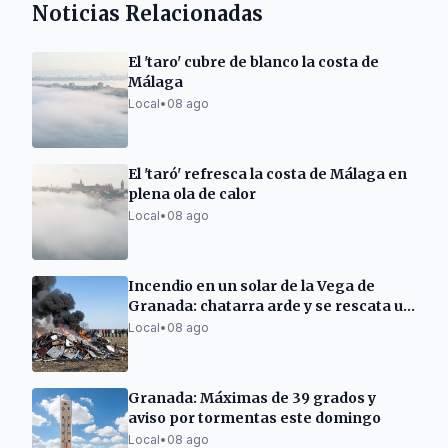
Noticias Relacionadas
El 'taro' cubre de blanco la costa de
Málaga
Local
•
08 ago
El 'taró' refresca la costa de Málaga en
plena ola de calor
Local
•
08 ago
Incendio en un solar de la Vega de
Granada: chatarra arde y se rescata un
perro
Local
•
08 ago
Granada: Máximas de 39 grados y
aviso por tormentas este domingo
Local
•
08 ago