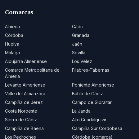
Comarcas
Almería
Cádiz
Córdoba
Granada
Huelva
Jaén
Málaga
Sevilla
Alpujarra Almeriense
Los Vélez
Comarca Metropolitana de
Filabres-Tabernas
Almería
Levante Almeriense
Poniente Almeriense
Valle del Almanzora
Bahía de Cádiz
Campiña de Jerez
Campo de Gibraltar
Costa Noroeste
La Janda
Sierra de Cádiz
Alto Guadalquivir
Campiña de Baena
Campiña Sur Cordobesa
Los Pedroches
Córdoba (comarca)