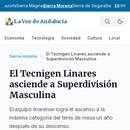
e Cazorla
Sierra Mágina
Sierra Morena
Sierra de Segura
Sierra Sur d
ES
|
EN
La Voz de Andalucía
Economía
Tecnología
Sociedad
Cultura
Local
D
El Tecnigen Linares asciende a
Sierra-morena
Superdivisión Masculina
El Tecnigen Linares
asciende a Superdivisión
Masculina
El equipo linarense logra el ascenso a la
máxima categoría del tenis de mesa un año
después de su descenso.