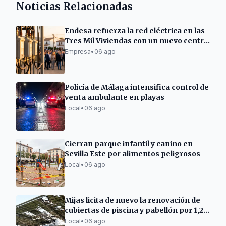
Noticias Relacionadas
Endesa refuerza la red eléctrica en las
Tres Mil Viviendas con un nuevo centro
de transformación
Empresa
•
06 ago
Policía de Málaga intensifica control de
venta ambulante en playas
Local
•
06 ago
Cierran parque infantil y canino en
Sevilla Este por alimentos peligrosos
Local
•
06 ago
Mijas licita de nuevo la renovación de
cubiertas de piscina y pabellón por 1,2
millones
Local
•
06 ago