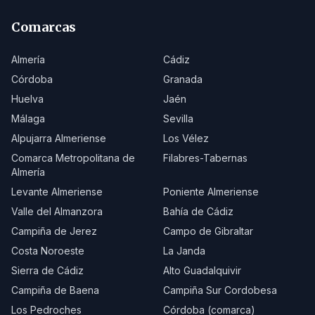
Comarcas
Almería
Cádiz
Córdoba
Granada
Huelva
Jaén
Málaga
Sevilla
Alpujarra Almeriense
Los Vélez
Comarca Metropolitana de
Filabres-Tabernas
Almería
Levante Almeriense
Poniente Almeriense
Valle del Almanzora
Bahía de Cádiz
Campiña de Jerez
Campo de Gibraltar
Costa Noroeste
La Janda
Sierra de Cádiz
Alto Guadalquivir
Campiña de Baena
Campiña Sur Cordobesa
Los Pedroches
Córdoba (comarca)