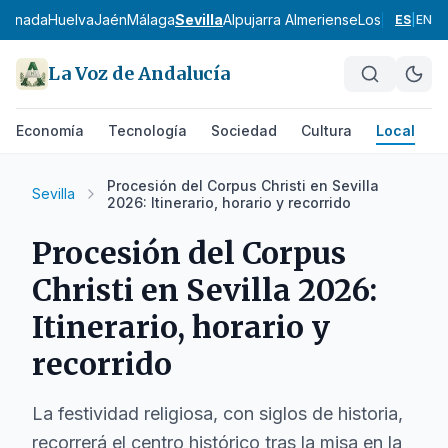
ranada
Huelva
Jaén
Málaga
Sevilla
Alpujarra Almeriense
Los Vélez
Com
ES
|
EN
La Voz de Andalucía
Economía
Tecnología
Sociedad
Cultura
Local
D
Procesión del Corpus Christi en Sevilla
Sevilla
2026: Itinerario, horario y recorrido
Procesión del Corpus
Christi en Sevilla 2026:
Itinerario, horario y
recorrido
La festividad religiosa, con siglos de historia,
recorrerá el centro histórico tras la misa en la