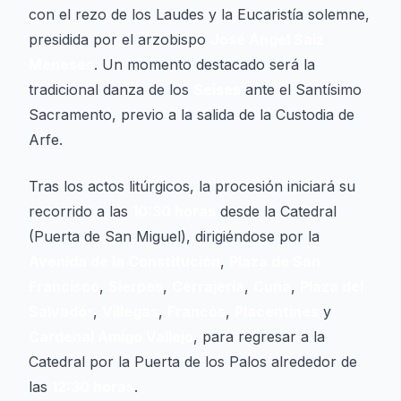
con el rezo de los Laudes y la Eucaristía solemne,
presidida por el arzobispo
José Ángel Saiz
Meneses
. Un momento destacado será la
tradicional danza de los
Seises
ante el Santísimo
Sacramento, previo a la salida de la Custodia de
Arfe.
Tras los actos litúrgicos, la procesión iniciará su
recorrido a las
10:30 horas
desde la Catedral
(Puerta de San Miguel), dirigiéndose por la
Avenida de la Constitución
,
Plaza de San
Francisco
,
Sierpes
,
Cerrajería
,
Cuna
,
Plaza del
Salvador
,
Villegas
,
Francos
,
Placentines
y
Cardenal Amigo Vallejo
, para regresar a la
Catedral por la Puerta de los Palos alrededor de
las
12:30 horas
.