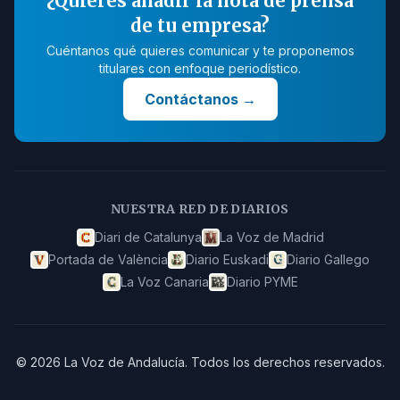
¿Quieres añadir la nota de prensa
de tu empresa?
Cuéntanos qué quieres comunicar y te proponemos
titulares con enfoque periodístico.
Contáctanos
→
NUESTRA RED DE DIARIOS
Diari de Catalunya
La Voz de Madrid
Portada de València
Diario Euskadi
Diario Gallego
La Voz Canaria
Diario PYME
©
2026
La Voz de Andalucía
.
Todos los derechos reservados.