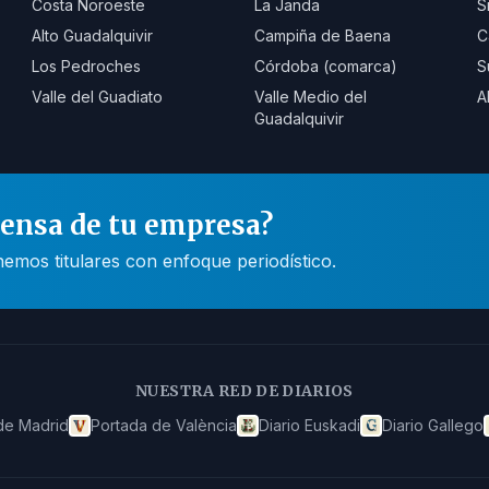
Costa Noroeste
La Janda
S
Alto Guadalquivir
Campiña de Baena
C
Los Pedroches
Córdoba (comarca)
S
Valle del Guadiato
Valle Medio del
A
Guadalquivir
rensa de tu empresa?
mos titulares con enfoque periodístico.
NUESTRA RED DE DIARIOS
de Madrid
Portada de València
Diario Euskadi
Diario Gallego