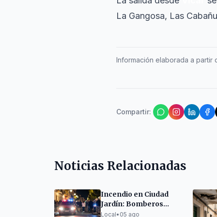
La salida desde
Vícar
se
La Gangosa, Las Cabañuel
Información elaborada a partir d
Compartir
:
Noticias Relacionadas
Incendio en Ciudad
Jardín: Bomberos
evacúan a seis
Local
•
05 ago