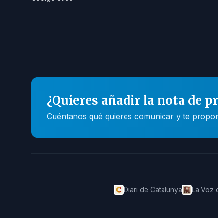
¿Quieres añadir la nota de p
Cuéntanos qué quieres comunicar y te propone
Diari de Catalunya
La Voz 