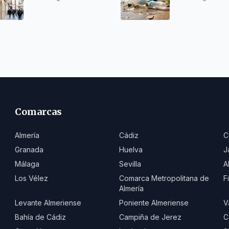
marina en julio
Comarcas
Almería
Cádiz
C
Granada
Huelva
J
Málaga
Sevilla
A
Los Vélez
Comarca Metropolitana de
F
Almería
Levante Almeriense
Poniente Almeriense
V
Bahía de Cádiz
Campiña de Jerez
C