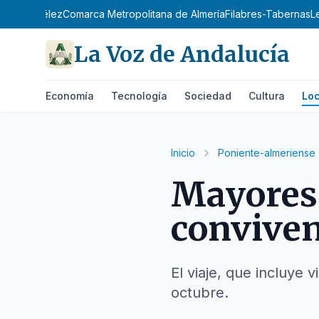
ense
Los Vélez
Comarca Metropolitana de Almería
Filabres-Tabernas
L
La Voz de Andalucía
Economía
Tecnología
Sociedad
Cultura
Loc
Inicio
Poniente-almeriense
Mayores 
convive
El viaje, que incluye 
octubre.