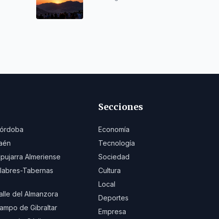
solar del 12 de agosto
desde Monte
Calamorro
Secciones
órdoba
Economía
aén
Tecnología
lpujarra Almeriense
Sociedad
ilabres-Tabernas
Cultura
Local
alle del Almanzora
Deportes
ampo de Gibraltar
Empresa