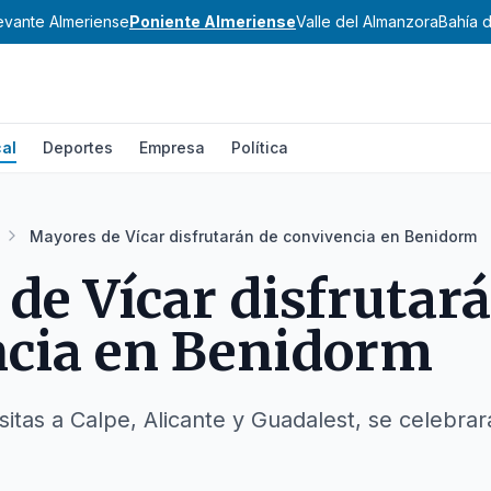
evante Almeriense
Poniente Almeriense
Valle del Almanzora
Bahía 
al
Deportes
Empresa
Política
Mayores de Vícar disfrutarán de convivencia en Benidorm
de Vícar disfrutar
ncia en Benidorm
visitas a Calpe, Alicante y Guadalest, se celebrar