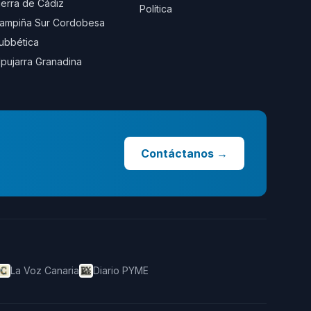
ierra de Cádiz
Política
ampiña Sur Cordobesa
ubbética
lpujarra Granadina
Contáctanos
→
La Voz Canaria
Diario PYME