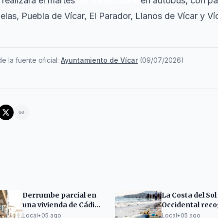
 realizará el martes
20 de octubre
en autobús, con p
as, Puebla de Vícar, El Parador, Llanos de Vícar y Ví
e la fuente oficial:
Ayuntamiento de Vícar
(
09/07/2026
)
Derrumbe parcial en
La Costa del Sol
una vivienda de Cádiz
Occidental reco
sin heridos
33.000 m³ de b
Local
•
05 ago
Local
•
05 ago