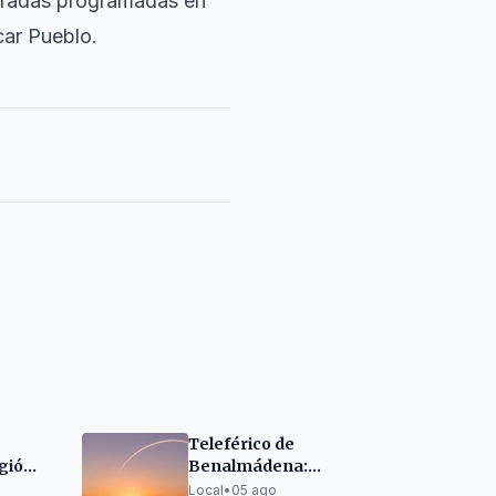
aradas programadas en
car Pueblo.
Teleférico de
gió
Benalmádena:
asura
Observa el eclipse
Local
•
05 ago