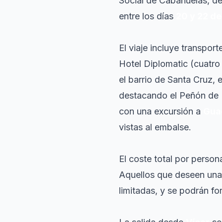
Social de Cabañuelas, de
entre los días
20 y 22 de
El viaje incluye transpor
Hotel Diplomatic (cuatro e
el barrio de Santa Cruz, 
destacando el Peñón de I
con una excursión a
Gua
vistas al embalse.
El coste total por person
Aquellos que deseen una 
limitadas, y se podrán fo