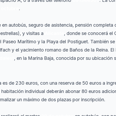
spacho A, o a través del teléfono
691344507
. La co
 octubre
.
te en autobús, seguro de asistencia, pensión completa c
strellas), y visitas a
Alicante
, donde se conocerá el C
el Paseo Marítimo y la Playa del Postiguet. También se 
fach y el yacimiento romano de Baños de la Reina. El i
dalest
, en la Marina Baja, conocida por su ubicación 
a es de 230 euros, con una reserva de 50 euros a ingre
habitación individual deberán abonar 80 euros adicio
rmalizar un máximo de dos plazas por inscripción.