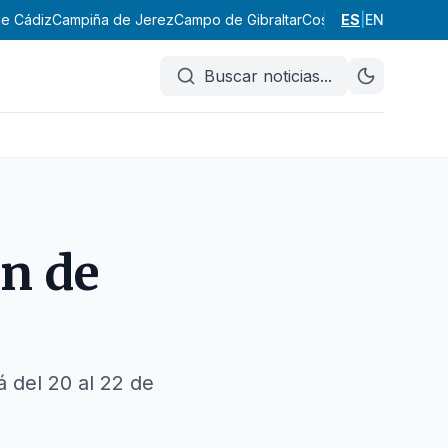
de Cádiz
Campiña de Jerez
Campo de Gibraltar
Costa Noroeste
ES
|
EN
La Ja
Buscar noticias
...
án de
á del 20 al 22 de