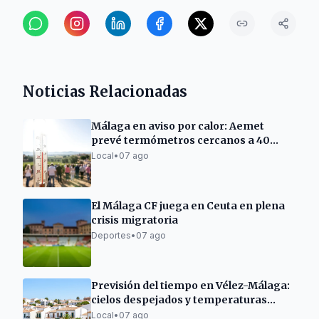
Noticias Relacionadas
Málaga en aviso por calor: Aemet
prevé termómetros cercanos a 40
grados
Local
•
07 ago
El Málaga CF juega en Ceuta en plena
crisis migratoria
Deportes
•
07 ago
Previsión del tiempo en Vélez-Málaga:
cielos despejados y temperaturas
cálidas este viernes
Local
•
07 ago