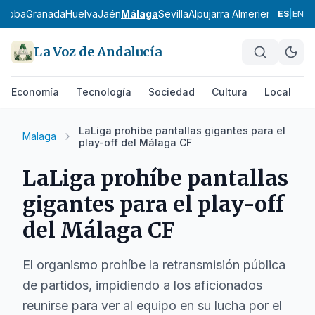
rdoba
Granada
Huelva
Jaén
Málaga
Sevilla
Alpujarra Almeriense
Los Vé
ES
|
EN
La Voz de Andalucía
Economía
Tecnología
Sociedad
Cultura
Local
D
LaLiga prohíbe pantallas gigantes para el
Malaga
play-off del Málaga CF
LaLiga prohíbe pantallas
gigantes para el play-off
del Málaga CF
El organismo prohíbe la retransmisión pública
de partidos, impidiendo a los aficionados
reunirse para ver al equipo en su lucha por el