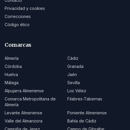
Contacto
Privacidad y cookies
Correcciones
Código ético
Comarcas
Almería
Cádiz
Córdoba
Granada
Huelva
Jaén
Málaga
Sevilla
Alpujarra Almeriense
Los Vélez
Comarca Metropolitana de
Filabres-Tabernas
Almería
Levante Almeriense
Poniente Almeriense
Valle del Almanzora
Bahía de Cádiz
Campiña de Jerez
Campo de Gibraltar