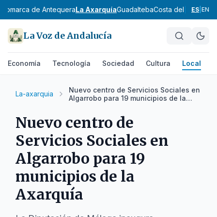
s
Comarca de Antequera
La Axarquía
Guadalteba
Costa del Sol Occid
ES
|
EN
La Voz de Andalucía
Economía
Tecnología
Sociedad
Cultura
Local
D
Nuevo centro de Servicios Sociales en
La-axarquia
Algarrobo para 19 municipios de la
Axarquía
Nuevo centro de
Servicios Sociales en
Algarrobo para 19
municipios de la
Axarquía