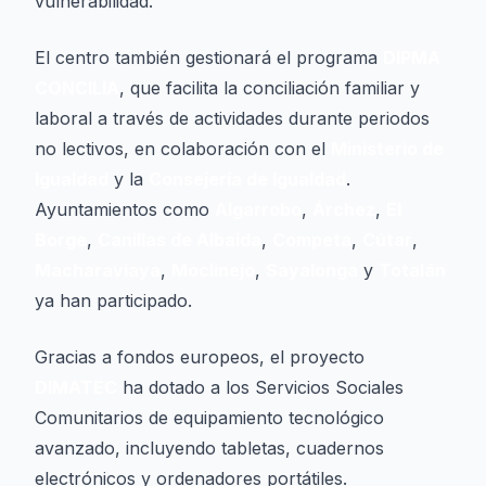
vulnerabilidad.
El centro también gestionará el programa
DIPMA
CONCILIA
, que facilita la conciliación familiar y
laboral a través de actividades durante periodos
no lectivos, en colaboración con el
Ministerio de
Igualdad
y la
Consejería de Igualdad
.
Ayuntamientos como
Algarrobo
,
Árchez
,
El
Borge
,
Canillas de Albaida
,
Competa
,
Cútar
,
Macharaviaya
,
Moclinejo
,
Sayalonga
y
Totalán
ya han participado.
Gracias a fondos europeos, el proyecto
DIMATEC
ha dotado a los Servicios Sociales
Comunitarios de equipamiento tecnológico
avanzado, incluyendo tabletas, cuadernos
electrónicos y ordenadores portátiles.