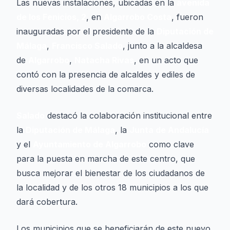
Las nuevas instalaciones, ubicadas en la
avenida
de los Fenicios, 2
, en
Algarrobo Costa
, fueron
inauguradas por el presidente de la
Diputación de
Málaga
,
Francisco Salado
, junto a la alcaldesa
de
Algarrobo
,
Natacha Rivas
, en un acto que
contó con la presencia de alcaldes y ediles de
diversas localidades de la comarca.
Salado
destacó la colaboración institucional entre
la
Diputación de Málaga
, la
Junta de Andalucía
y el
Ayuntamiento de Algarrobo
como clave
para la puesta en marcha de este centro, que
busca mejorar el bienestar de los ciudadanos de
la localidad y de los otros 18 municipios a los que
dará cobertura.
Los municipios que se beneficiarán de este nuevo