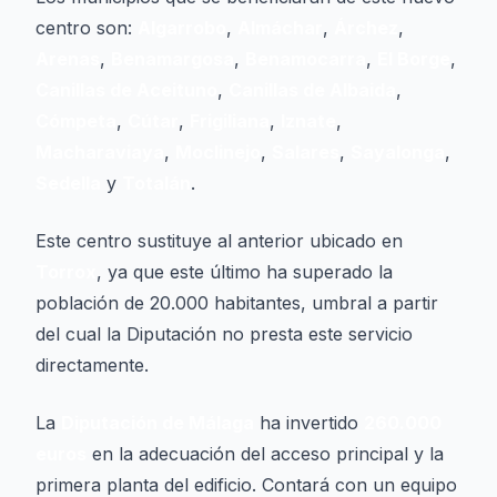
centro son:
Algarrobo
,
Almáchar
,
Árchez
,
Arenas
,
Benamargosa
,
Benamocarra
,
El Borge
,
Canillas de Aceituno
,
Canillas de Albaida
,
Cómpeta
,
Cútar
,
Frigiliana
,
Iznate
,
Macharaviaya
,
Moclinejo
,
Salares
,
Sayalonga
,
Sedella
y
Totalán
.
Este centro sustituye al anterior ubicado en
Torrox
, ya que este último ha superado la
población de 20.000 habitantes, umbral a partir
del cual la Diputación no presta este servicio
directamente.
La
Diputación de Málaga
ha invertido
260.000
euros
en la adecuación del acceso principal y la
primera planta del edificio. Contará con un equipo