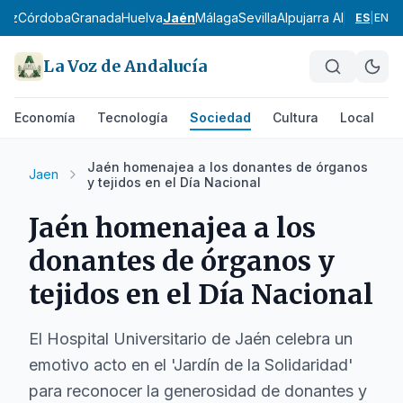
diz
Córdoba
Granada
Huelva
Jaén
Málaga
Sevilla
Alpujarra Almeriense
ES
|
EN
La Voz de Andalucía
Economía
Tecnología
Sociedad
Cultura
Local
D
Jaén homenajea a los donantes de órganos
Jaen
y tejidos en el Día Nacional
Jaén homenajea a los
donantes de órganos y
tejidos en el Día Nacional
El Hospital Universitario de Jaén celebra un
emotivo acto en el 'Jardín de la Solidaridad'
para reconocer la generosidad de donantes y