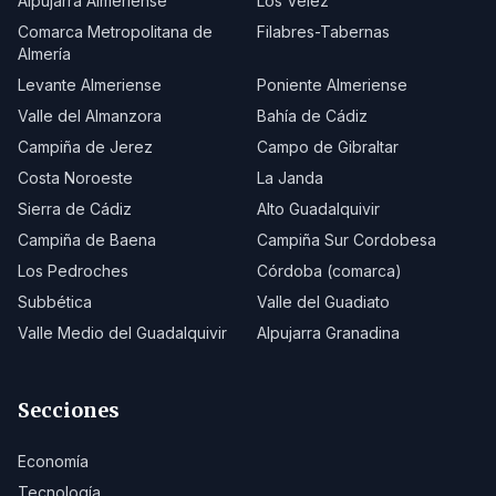
Alpujarra Almeriense
Los Vélez
Comarca Metropolitana de
Filabres-Tabernas
Almería
Levante Almeriense
Poniente Almeriense
Valle del Almanzora
Bahía de Cádiz
Campiña de Jerez
Campo de Gibraltar
Costa Noroeste
La Janda
Sierra de Cádiz
Alto Guadalquivir
Campiña de Baena
Campiña Sur Cordobesa
Los Pedroches
Córdoba (comarca)
Subbética
Valle del Guadiato
Valle Medio del Guadalquivir
Alpujarra Granadina
Secciones
Economía
Tecnología