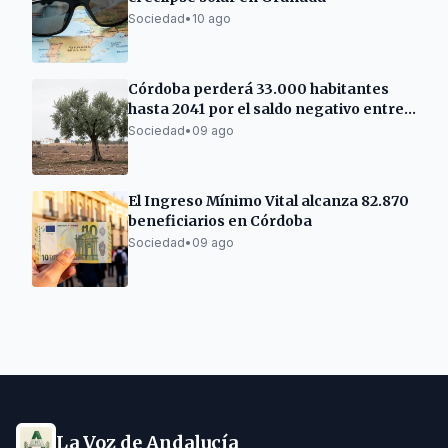
Sociedad
•
10 ago
Córdoba perderá 33.000 habitantes
hasta 2041 por el saldo negativo entre
nacimientos y muertes
Sociedad
•
09 ago
El Ingreso Mínimo Vital alcanza 82.870
beneficiarios en Córdoba
Sociedad
•
09 ago
La Voz de Andalucía