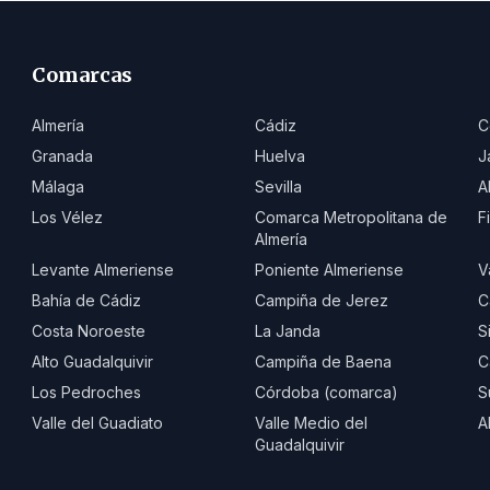
Comarcas
Almería
Cádiz
C
Granada
Huelva
J
Málaga
Sevilla
A
Los Vélez
Comarca Metropolitana de
F
Almería
Levante Almeriense
Poniente Almeriense
V
Bahía de Cádiz
Campiña de Jerez
C
Costa Noroeste
La Janda
S
Alto Guadalquivir
Campiña de Baena
C
Los Pedroches
Córdoba (comarca)
S
Valle del Guadiato
Valle Medio del
A
Guadalquivir