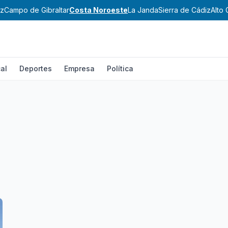
ez
Campo de Gibraltar
Costa Noroeste
La Janda
Sierra de Cádiz
Alto 
al
Deportes
Empresa
Política