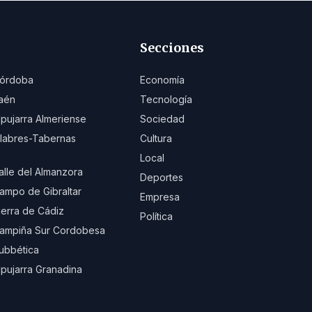
Secciones
órdoba
Economía
aén
Tecnología
lpujarra Almeriense
Sociedad
ilabres-Tabernas
Cultura
Local
alle del Almanzora
Deportes
ampo de Gibraltar
Empresa
ierra de Cádiz
Política
ampiña Sur Cordobesa
ubbética
lpujarra Granadina