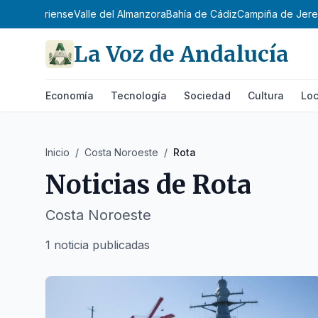
ente Almeriense
Valle del Almanzora
Bahía de Cádiz
Campiña de Jer
La Voz de Andalucía
Economía
Tecnología
Sociedad
Cultura
Loc
Inicio
/
Costa Noroeste
/
Rota
Noticias de
Rota
Costa Noroeste
1 noticia publicadas