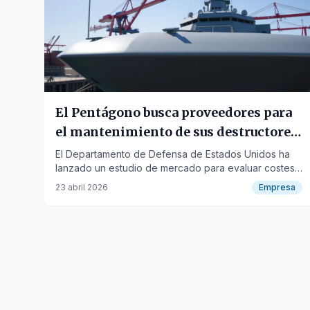
El Pentágono busca proveedores para
el mantenimiento de sus destructores
en Rota
El Departamento de Defensa de Estados Unidos ha
lanzado un estudio de mercado para evaluar costes
de cara a la renovación del contrato de
23 abril 2026
Empresa
mantenimiento de su flota en la Base Naval de Rota,
valorado …