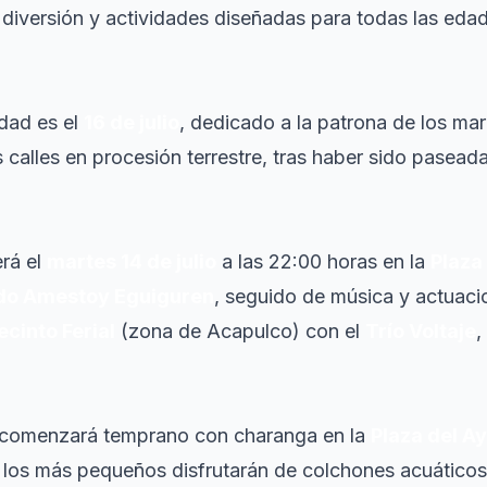
 diversión y actividades diseñadas para todas las edad
idad es el
16 de julio
, dedicado a la patrona de los mar
s calles en procesión terrestre, tras haber sido pasead
erá el
martes 14 de julio
a las 22:00 horas en la
Plaza
do Amestoy Eguiguren
, seguido de música y actuacio
ecinto Ferial
(zona de Acapulco) con el
Trío Voltaje
,
comenzará temprano con charanga en la
Plaza del A
s, los más pequeños disfrutarán de colchones acuáticos