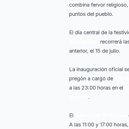
combina fervor religioso,
puntos del pueblo.
El día central de la festiv
del Carmen
recorrerá la
anterior, el 15 de julio.
La inauguración oficial s
pregón a cargo de
Alfre
a las 23:00 horas en el
R
Murxas
.
El
miércoles 15 de julio
A las 11:00 y 17:00 hora