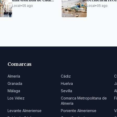
una vivienda de Cádiz
Occidental reco
sin heridos
33.000 m³ de b
Local
•
05 ago
Local
•
05 ago
marina en julio
Comarcas
Almería
Cádiz
C
Granada
Huelva
J
Málaga
Sevilla
A
Los Vélez
Comarca Metropolitana de
F
Almería
Levante Almeriense
Poniente Almeriense
V