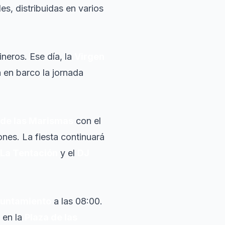
es, distribuidas en varios
ineros. Ese día, la
Virgen
a en barco la jornada
 de las Marismas
con el
nes. La fiesta continuará
La Tentación
y el
DJ
yuntamiento
a las 08:00.
 en la
Plaza de las