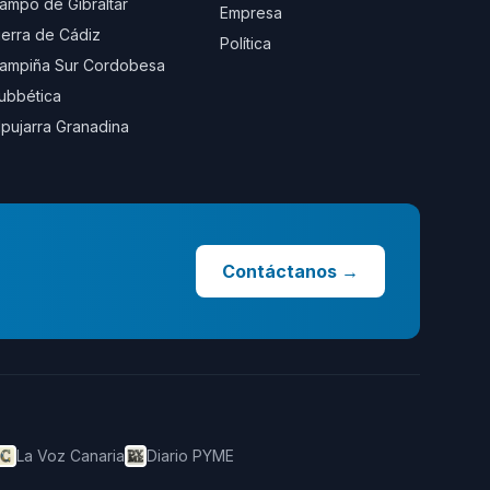
ampo de Gibraltar
Empresa
ierra de Cádiz
Política
ampiña Sur Cordobesa
ubbética
lpujarra Granadina
Contáctanos
→
La Voz Canaria
Diario PYME