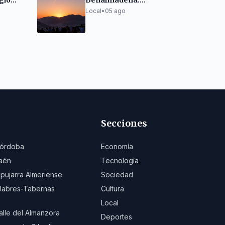
gió
Benalmádena:
asura
Observa el eclipse
Local
•
05 ago
solar del 12 de agosto
desde Monte
Calamorro
Secciones
órdoba
Economía
aén
Tecnología
lpujarra Almeriense
Sociedad
ilabres-Tabernas
Cultura
Local
alle del Almanzora
Deportes