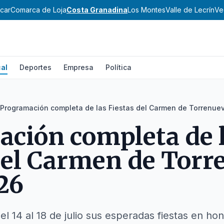
car
Comarca de Loja
Costa Granadina
Los Montes
Valle de Lecrín
Ve
al
Deportes
Empresa
Política
Programación completa de las Fiestas del Carmen de Torrenue
ción completa de 
del Carmen de Torr
26
el 14 al 18 de julio sus esperadas fiestas en hon