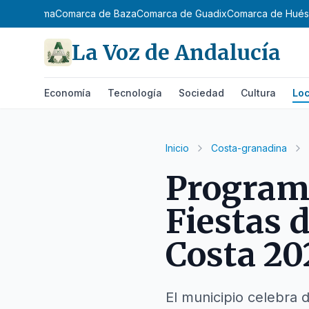
a de Alhama
Comarca de Baza
Comarca de Guadix
Comarca de Hués
La Voz de Andalucía
Economía
Tecnología
Sociedad
Cultura
Loc
Inicio
Costa-granadina
Programa
Fiestas 
Costa 20
El municipio celebra d