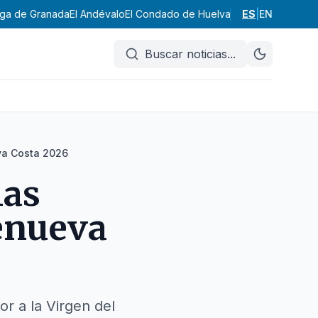
ga de Granada
El Andévalo
El Condado de Huelva
Costa Occidental
ES
|
EN
C
Buscar noticias
...
va Costa 2026
las
enueva
or a la Virgen del