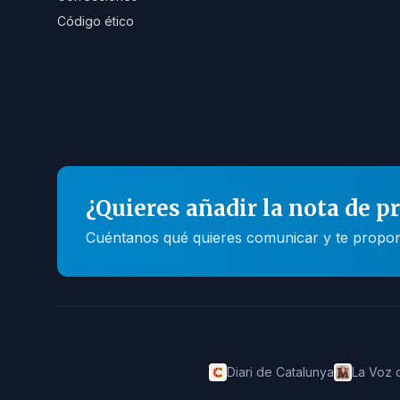
Código ético
¿Quieres añadir la nota de p
Cuéntanos qué quieres comunicar y te propone
Diari de Catalunya
La Voz 