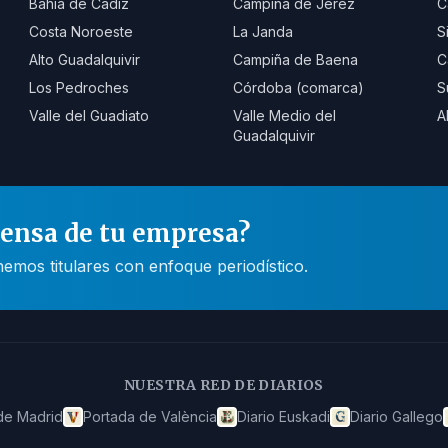
Bahía de Cádiz
Campiña de Jerez
C
Costa Noroeste
La Janda
S
Alto Guadalquivir
Campiña de Baena
C
Los Pedroches
Córdoba (comarca)
S
Valle del Guadiato
Valle Medio del
A
Guadalquivir
rensa de tu empresa?
mos titulares con enfoque periodístico.
NUESTRA RED DE DIARIOS
de Madrid
Portada de València
Diario Euskadi
Diario Gallego