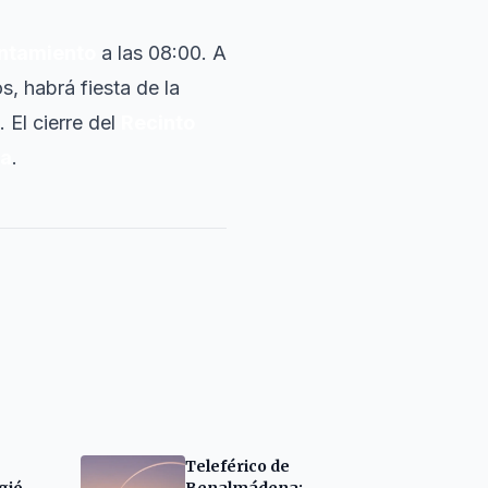
ntamiento
a las 08:00. A
, habrá fiesta de la
. El cierre del
Recinto
ta
.
Teleférico de