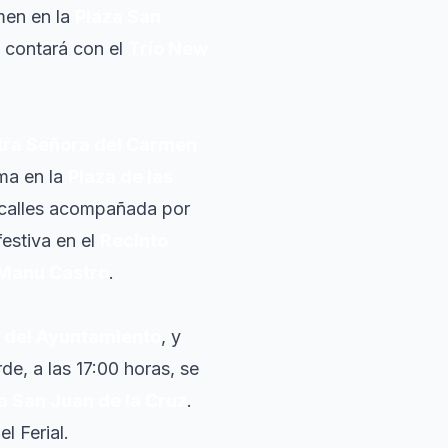
rmen en la
Plaza San
contará con el
Trío New
stra Señora del Carmen
uma en la
Plaza de las
as calles acompañada por
festiva en el
Recinto
Manu Castro
.
 del Ayuntamiento
, y
de, a las 17:00 horas, se
a San Juan de la Cruz
.
el Ferial.