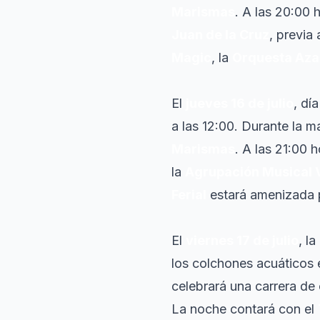
Marismas
. A las 20:00 
Juan de la Cruz
, previa
Magic
, la
Orquesta Aza
El
jueves 16 de julio
, dí
a las 12:00. Durante la 
Marismas
. A las 21:00 
la
Agrupación Musical 
Ferial
estará amenizada 
El
viernes 17 de julio
, l
los colchones acuáticos es
celebrará una carrera de 
La noche contará con el