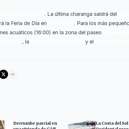
sábado 18 de julio
. La última charanga saldrá del
Ayu
á la Feria de Día en
El Hotelito
. Para los más pequeños
nes acuáticos (16:00) en la zona del paseo
El Hotelito
o Deja Vu
, la
Orquesta La Mundial
y el
DJ Rubén Bu
Derrumbe parcial en
La Costa del Sol