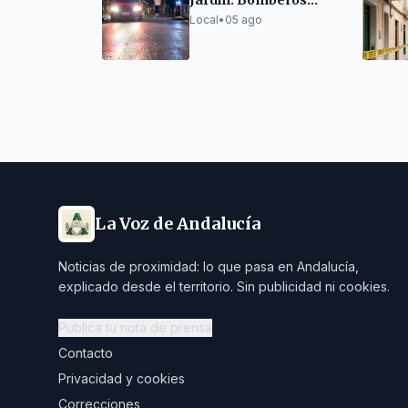
Jardín: Bomberos
evacúan a seis
Local
•
05 ago
personas y atienden a
dos por inhalación de
humo
La Voz de Andalucía
Noticias de proximidad: lo que pasa en Andalucía,
explicado desde el territorio. Sin publicidad ni cookies.
Publica tu nota de prensa
Contacto
Privacidad y cookies
Correcciones