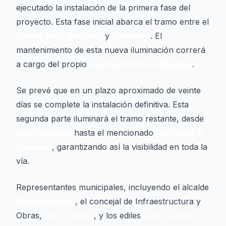
ejecutado la instalación de la primera fase del
proyecto. Esta fase inicial abarca el tramo entre el
Puerto de la Duquesa
y
Sabinillas
. El
mantenimiento de esta nueva iluminación correrá
a cargo del propio
Ayuntamiento de Manilva
.
Se prevé que en un plazo aproximado de veinte
días se complete la instalación definitiva. Esta
segunda parte iluminará el tramo restante, desde
Los Granados
hasta el mencionado
Puerto de la
Duquesa
, garantizando así la visibilidad en toda la
vía.
Representantes municipales, incluyendo el alcalde
Mario Jiménez
, el concejal de Infraestructura y
Obras,
Marcos Ruiz
, y los ediles
Juan Carlos