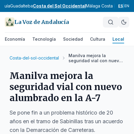
rquía
Guadalteba
Costa del Sol Occidental
Málaga Costa del Sol
No
ES
|
EN
La Voz de Andalucía
Economía
Tecnología
Sociedad
Cultura
Local
D
Manilva mejora la
Costa-del-sol-occidental
seguridad vial con nuevo
alumbrado en la A-7
Manilva mejora la
seguridad vial con nuevo
alumbrado en la A-7
Se pone fin a un problema histórico de 20
años en el tramo de Sabinillas tras un acuerdo
con la Demarcación de Carreteras.