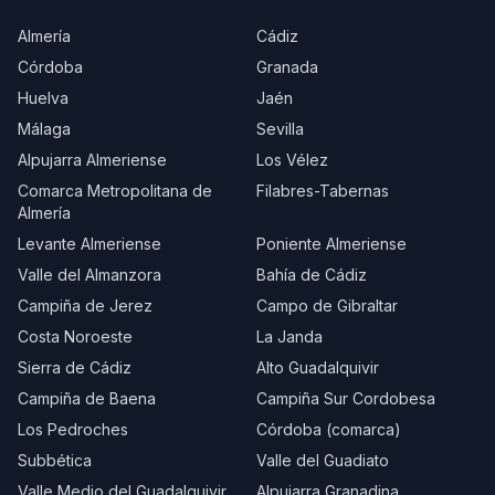
Almería
Cádiz
Córdoba
Granada
Huelva
Jaén
Málaga
Sevilla
Alpujarra Almeriense
Los Vélez
Comarca Metropolitana de
Filabres-Tabernas
Almería
Levante Almeriense
Poniente Almeriense
Valle del Almanzora
Bahía de Cádiz
Campiña de Jerez
Campo de Gibraltar
Costa Noroeste
La Janda
Sierra de Cádiz
Alto Guadalquivir
Campiña de Baena
Campiña Sur Cordobesa
Los Pedroches
Córdoba (comarca)
Subbética
Valle del Guadiato
Valle Medio del Guadalquivir
Alpujarra Granadina