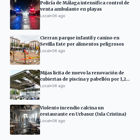
Policía de Málaga intensifica control de
venta ambulante en playas
Local
•
06 ago
Cierran parque infantil y canino en
Sevilla Este por alimentos peligrosos
Local
•
06 ago
Mijas licita de nuevo la renovación de
cubiertas de piscina y pabellón por 1,2
millones
Local
•
06 ago
Violento incendio calcina un
restaurante en Urbasur (Isla Cristina)
Local
•
06 ago