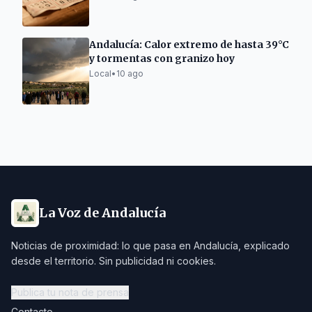
Andalucía: Calor extremo de hasta 39°C
y tormentas con granizo hoy
Local
•
10 ago
La Voz de Andalucía
Noticias de proximidad: lo que pasa en Andalucía, explicado
desde el territorio. Sin publicidad ni cookies.
Publica tu nota de prensa
Contacto