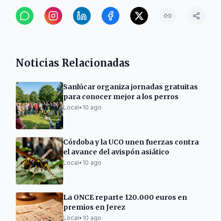
Noticias Relacionadas
Sanlúcar organiza jornadas gratuitas
para conocer mejor a los perros
Local
•
10 ago
Córdoba y la UCO unen fuerzas contra
el avance del avispón asiático
Local
•
10 ago
La ONCE reparte 120.000 euros en
premios en Jerez
Local
•
10 ago