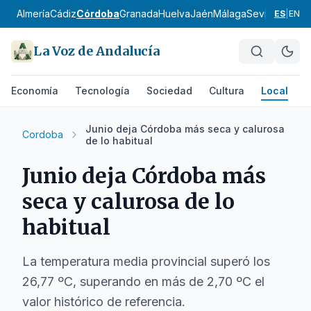
Almería
Cádiz
Córdoba
Granada
Huelva
Jaén
Málaga
Sevilla
Alpujar
ES
|
EN
La Voz de Andalucía
Economía
Tecnología
Sociedad
Cultura
Local
D
Junio deja Córdoba más seca y calurosa
Cordoba
de lo habitual
Junio deja Córdoba más
seca y calurosa de lo
habitual
La temperatura media provincial superó los
26,77 ºC, superando en más de 2,70 ºC el
valor histórico de referencia.