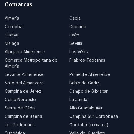
Comarcas
Almería
Cádiz
Córdoba
Granada
Huelva
Jaén
Málaga
Sevilla
Alpujarra Almeriense
Los Vélez
Comarca Metropolitana de
Filabres-Tabernas
Almería
Levante Almeriense
Poniente Almeriense
Valle del Almanzora
Bahía de Cádiz
Campiña de Jerez
Campo de Gibraltar
Costa Noroeste
La Janda
Sierra de Cádiz
Alto Guadalquivir
Campiña de Baena
Campiña Sur Cordobesa
Los Pedroches
Córdoba (comarca)
Subbética
Valle del Guadiato