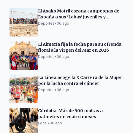
El Asako Motril corona campeonas de
España a sus 'Lobas' juveniles y
subcampeonas infantiles
Deportes
•
06 ago
El Almería fija la fecha para su ofrenda
floral a la Virgen del Mar en 2026
Deportes
•
06 ago
La Línea acoge la X Carrera de la Mujer
por la lucha contra el cáncer
Deportes
•
06 ago
Córdoba: Más de 500 multas a
patinetes en cuatro meses
Local
•
06 ago