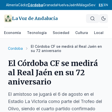
Almería
Cádiz
Córdoba
Granada
Huelva
Jaén
Málaga
Sevilla
Alpujar
ES
|
EN
La Voz de Andalucía
Economía
Tecnología
Sociedad
Cultura
Local
D
El Córdoba CF se medirá al Real Jaén en
Cordoba
su 72 aniversario
El Córdoba CF se medirá
al Real Jaén en su 72
aniversario
El amistoso se jugará el 6 de agosto en el
Estadio La Victoria como parte del Trofeo del
Olivo, siendo el cuarto partido confirmado