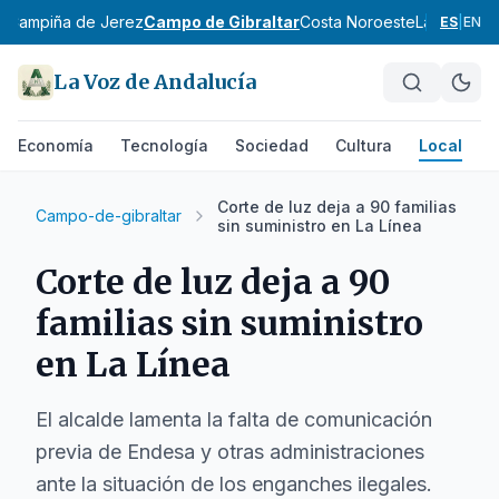
z
Campiña de Jerez
Campo de Gibraltar
Costa Noroeste
La Janda
Si
ES
|
EN
La Voz de Andalucía
Economía
Tecnología
Sociedad
Cultura
Local
D
Corte de luz deja a 90 familias
Campo-de-gibraltar
sin suministro en La Línea
Corte de luz deja a 90
familias sin suministro
en La Línea
El alcalde lamenta la falta de comunicación
previa de Endesa y otras administraciones
ante la situación de los enganches ilegales.