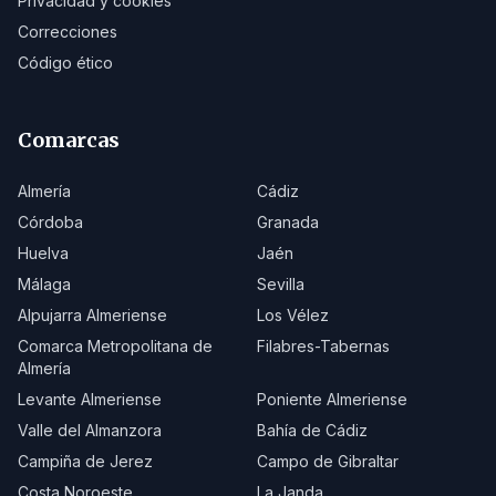
Privacidad y cookies
Correcciones
Código ético
Comarcas
Almería
Cádiz
Córdoba
Granada
Huelva
Jaén
Málaga
Sevilla
Alpujarra Almeriense
Los Vélez
Comarca Metropolitana de
Filabres-Tabernas
Almería
Levante Almeriense
Poniente Almeriense
Valle del Almanzora
Bahía de Cádiz
Campiña de Jerez
Campo de Gibraltar
Costa Noroeste
La Janda