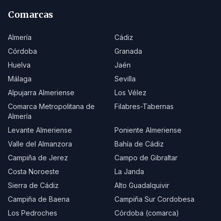
Comarcas
Almería
Cádiz
Córdoba
Granada
Huelva
Jaén
Málaga
Sevilla
Alpujarra Almeriense
Los Vélez
Comarca Metropolitana de
Filabres-Tabernas
Almería
Levante Almeriense
Poniente Almeriense
Valle del Almanzora
Bahía de Cádiz
Campiña de Jerez
Campo de Gibraltar
Costa Noroeste
La Janda
Sierra de Cádiz
Alto Guadalquivir
Campiña de Baena
Campiña Sur Cordobesa
Los Pedroches
Córdoba (comarca)