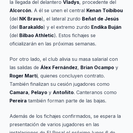
la llegada del delantero
Vladys
, procedente del
Alcorcón
. A él se unen el central
Kenan Toibibou
(del
NK Bravo
), el lateral zurdo
Beñat de Jesús
(del
Barakaldo
) y el extremo zurdo
Endika Buján
(del
Bilbao Athletic
). Estos fichajes se
oficializarán en las próximas semanas.
Por otro lado, el club alivia su masa salarial con
las salidas de
Álex Fernández
,
Brian Ocampo
y
Roger Martí
, quienes concluyen contrato.
También finalizan su cesión jugadores como
Camara
,
Pelayo
y
Antoñito
. Canteranos como
Pereira
también forman parte de las bajas.
Además de los fichajes confirmados, se espera la
presentación de varios jugadores en las
instalaciones de El Rosal el próximo lunes 6 de