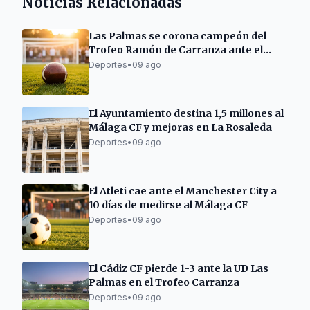
Noticias Relacionadas
Las Palmas se corona campeón del
Trofeo Ramón de Carranza ante el
Cádiz
Deportes
•
09 ago
El Ayuntamiento destina 1,5 millones al
Málaga CF y mejoras en La Rosaleda
Deportes
•
09 ago
El Atleti cae ante el Manchester City a
10 días de medirse al Málaga CF
Deportes
•
09 ago
El Cádiz CF pierde 1-3 ante la UD Las
Palmas en el Trofeo Carranza
Deportes
•
09 ago