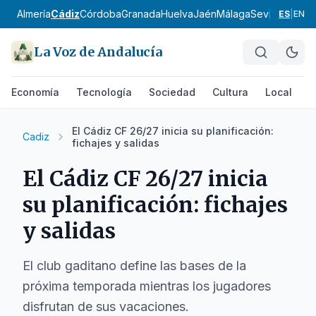
Almería
Cádiz
Córdoba
Granada
Huelva
Jaén
Málaga
Sevilla
Alpujar
ES
|
EN
La Voz de Andalucía
Economía
Tecnología
Sociedad
Cultura
Local
D
El Cádiz CF 26/27 inicia su planificación:
Cadiz
fichajes y salidas
El Cádiz CF 26/27 inicia
su planificación: fichajes
y salidas
El club gaditano define las bases de la
próxima temporada mientras los jugadores
disfrutan de sus vacaciones.