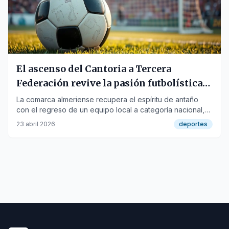
El ascenso del Cantoria a Tercera
Federación revive la pasión futbolística
en el Valle del Almanzora
La comarca almeriense recupera el espíritu de antaño
con el regreso de un equipo local a categoría nacional,
evocando la época dorada del fútbol marmolista.
23 abril 2026
deportes