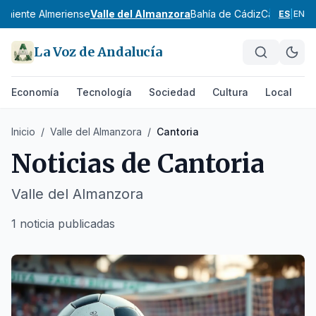
oniente Almeriense
Valle del Almanzora
Bahía de Cádiz
Campiña de
ES
|
EN
La Voz de Andalucía
Economía
Tecnología
Sociedad
Cultura
Local
D
Inicio
/
Valle del Almanzora
/
Cantoria
Noticias de
Cantoria
Valle del Almanzora
1 noticia publicadas