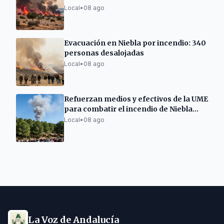
Local
•
08 ago
Evacuación en Niebla por incendio: 340
personas desalojadas
Local
•
08 ago
Refuerzan medios y efectivos de la UME
para combatir el incendio de Niebla
(Huelva)
Local
•
08 ago
La Voz de Andalucía