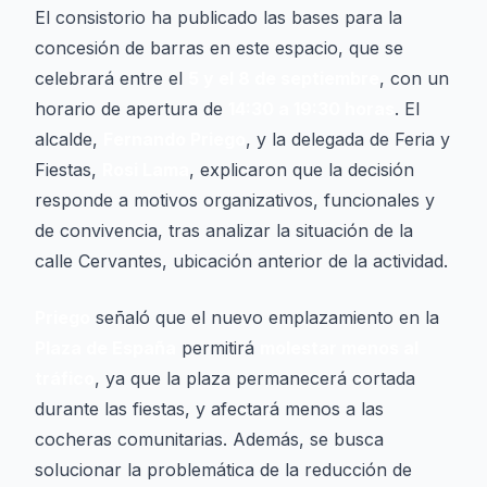
El consistorio ha publicado las bases para la
concesión de barras en este espacio, que se
celebrará entre el
5 y el 8 de septiembre
, con un
horario de apertura de
14:30 a 19:30 horas
. El
alcalde,
Fernando Priego
, y la delegada de Feria y
Fiestas,
Rosi Lama
, explicaron que la decisión
responde a motivos organizativos, funcionales y
de convivencia, tras analizar la situación de la
calle Cervantes, ubicación anterior de la actividad.
Priego
señaló que el nuevo emplazamiento en la
Plaza de España
permitirá
molestar menos al
tráfico
, ya que la plaza permanecerá cortada
durante las fiestas, y afectará menos a las
cocheras comunitarias. Además, se busca
solucionar la problemática de la reducción de