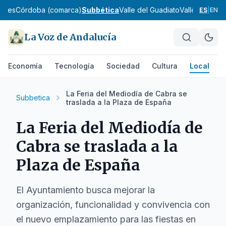
oches
Córdoba (comarca)
Subbética
Valle del Guadiato
Valle Medio d
ES
|
EN
La Voz de Andalucía
Economía
Tecnología
Sociedad
Cultura
Local
D
La Feria del Mediodía de Cabra se
Subbetica
traslada a la Plaza de España
La Feria del Mediodía de
Cabra se traslada a la
Plaza de España
El Ayuntamiento busca mejorar la
organización, funcionalidad y convivencia con
el nuevo emplazamiento para las fiestas en