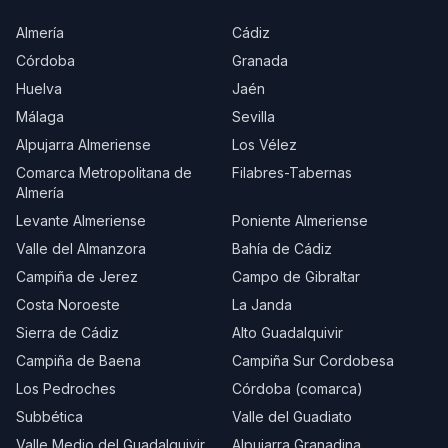
Almería
Cádiz
Córdoba
Granada
Huelva
Jaén
Málaga
Sevilla
Alpujarra Almeriense
Los Vélez
Comarca Metropolitana de
Filabres-Tabernas
Almería
Levante Almeriense
Poniente Almeriense
Valle del Almanzora
Bahía de Cádiz
Campiña de Jerez
Campo de Gibraltar
Costa Noroeste
La Janda
Sierra de Cádiz
Alto Guadalquivir
Campiña de Baena
Campiña Sur Cordobesa
Los Pedroches
Córdoba (comarca)
Subbética
Valle del Guadiato
Valle Medio del Guadalquivir
Alpujarra Granadina