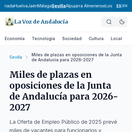
ranada
Huelva
Jaén
Málaga
Sevilla
Alpujarra Almeriense
Los Vélez
Com
ES
|
EN
La Voz de Andalucía
Economía
Tecnología
Sociedad
Cultura
Local
D
Miles de plazas en oposiciones de la Junta
Sevilla
de Andalucía para 2026-2027
Miles de plazas en
oposiciones de la Junta
de Andalucía para 2026-
2027
La Oferta de Empleo Público de 2025 prevé
miles de vacantes para funcionarios y