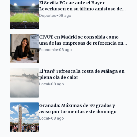
El Sevilla FC cae ante el Bayer
Leverkusen en su último amistoso de
pretemporada
Deportes
•
08 ago
CIVUT en Madrid se consolida como
una de las empresas de referencia en
la tramitación de licencias turísticas
Economía
•
08 ago
El 'taró' refresca la costa de Málaga en
plena ola de calor
Local
•
08 ago
Granada: Máximas de 39 grados y
aviso por tormentas este domingo
Local
•
08 ago