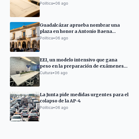
Política
•
06 ago
Guadalcázar aprueba nombrar una
plaza en honor a Antonio Baena
Toscano
Política
•
06 ago
EEI, un modelo intensivo que gana
peso en la preparación de exámenes
Cambridge en España
Cultura
•
06 ago
La Junta pide medidas urgentes para el
colapso de la AP-4
Política
•
06 ago