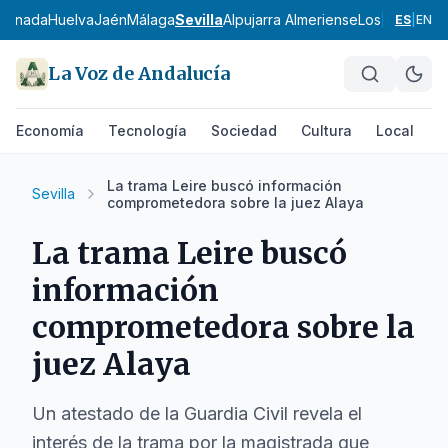
ranada
Huelva
Jaén
Málaga
Sevilla
Alpujarra Almeriense
Los Vélez
Com
ES
|
EN
La Voz de Andalucía
Economía
Tecnología
Sociedad
Cultura
Local
D
La trama Leire buscó información
Sevilla
comprometedora sobre la juez Alaya
La trama Leire buscó
información
comprometedora sobre la
juez Alaya
Un atestado de la Guardia Civil revela el
interés de la trama por la magistrada que