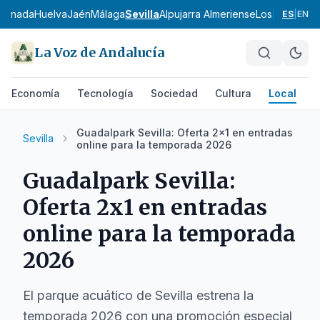
ranada
Huelva
Jaén
Málaga
Sevilla
Alpujarra Almeriense
Los Vélez
Com
ES
|
EN
La Voz de Andalucía
Economía
Tecnología
Sociedad
Cultura
Local
D
Guadalpark Sevilla: Oferta 2x1 en entradas
Sevilla
online para la temporada 2026
Guadalpark Sevilla:
Oferta 2x1 en entradas
online para la temporada
2026
El parque acuático de Sevilla estrena la
temporada 2026 con una promoción especial