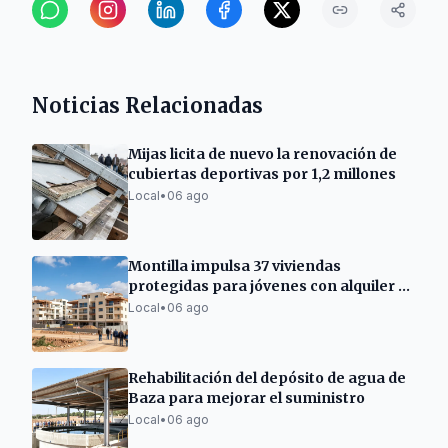
Noticias Relacionadas
Mijas licita de nuevo la renovación de
cubiertas deportivas por 1,2 millones
Local
•
06 ago
Montilla impulsa 37 viviendas
protegidas para jóvenes con alquiler a
opción a compra
Local
•
06 ago
Rehabilitación del depósito de agua de
Baza para mejorar el suministro
Local
•
06 ago