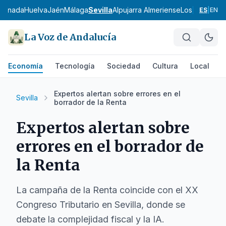
ranada
Huelva
Jaén
Málaga
Sevilla
Alpujarra Almeriense
Los Vélez
Com
ES
|
EN
La Voz de Andalucía
Economía
Tecnología
Sociedad
Cultura
Local
D
Expertos alertan sobre errores en el
Sevilla
borrador de la Renta
Expertos alertan sobre
errores en el borrador de
la Renta
La campaña de la Renta coincide con el XX
Congreso Tributario en Sevilla, donde se
debate la complejidad fiscal y la IA.