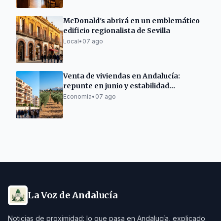
McDonald's abrirá en un emblemático
edificio regionalista de Sevilla
Local
•
07 ago
Venta de viviendas en Andalucía:
repunte en junio y estabilidad
semestral
Economía
•
07 ago
La Voz de Andalucía
Noticias de proximidad: lo que pasa en Andalucía, explicado