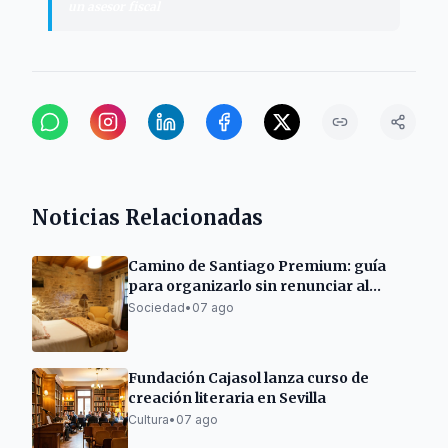
un asesor fiscal
Noticias Relacionadas
Camino de Santiago Premium: guía
para organizarlo sin renunciar al
descanso
Sociedad
•
07 ago
Fundación Cajasol lanza curso de
creación literaria en Sevilla
Cultura
•
07 ago