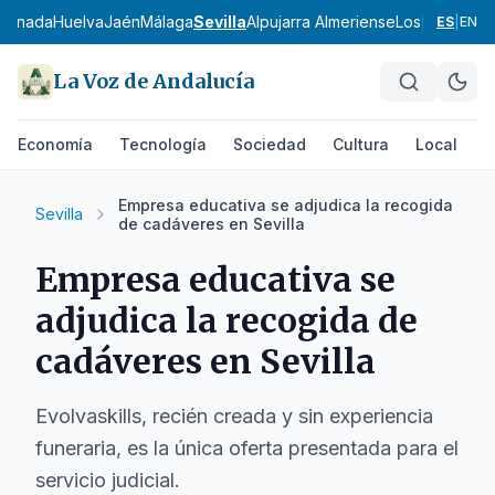
ranada
Huelva
Jaén
Málaga
Sevilla
Alpujarra Almeriense
Los Vélez
Com
ES
|
EN
La Voz de Andalucía
Economía
Tecnología
Sociedad
Cultura
Local
D
Empresa educativa se adjudica la recogida
Sevilla
de cadáveres en Sevilla
Empresa educativa se
adjudica la recogida de
cadáveres en Sevilla
Evolvaskills, recién creada y sin experiencia
funeraria, es la única oferta presentada para el
servicio judicial.