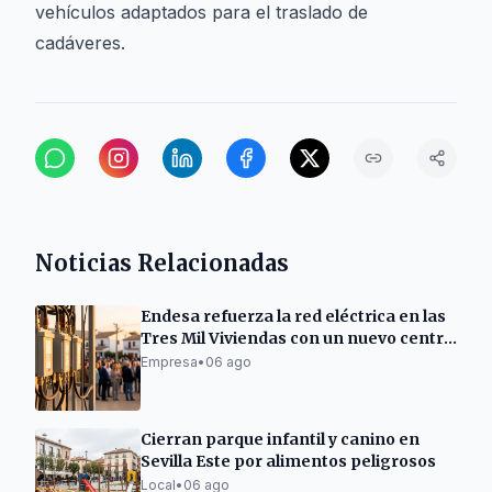
vehículos adaptados para el traslado de
cadáveres.
Noticias Relacionadas
Endesa refuerza la red eléctrica en las
Tres Mil Viviendas con un nuevo centro
de transformación
Empresa
•
06 ago
Cierran parque infantil y canino en
Sevilla Este por alimentos peligrosos
Local
•
06 ago