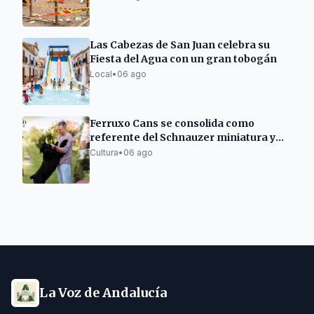
Las Cabezas de San Juan celebra su
Fiesta del Agua con un gran tobogán
Local
•
06 ago
Ferruxo Cans se consolida como
referente del Schnauzer miniatura y
gigante tras su éxito en el World Dog
Cultura
•
06 ago
Show 2026
La Voz de Andalucía