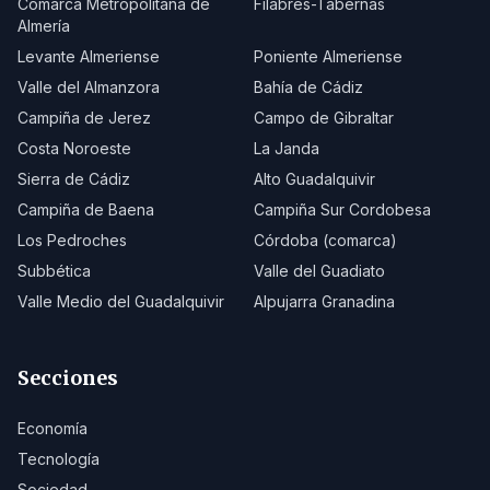
Comarca Metropolitana de
Filabres-Tabernas
Almería
Levante Almeriense
Poniente Almeriense
Valle del Almanzora
Bahía de Cádiz
Campiña de Jerez
Campo de Gibraltar
Costa Noroeste
La Janda
Sierra de Cádiz
Alto Guadalquivir
Campiña de Baena
Campiña Sur Cordobesa
Los Pedroches
Córdoba (comarca)
Subbética
Valle del Guadiato
Valle Medio del Guadalquivir
Alpujarra Granadina
Secciones
Economía
Tecnología
Sociedad