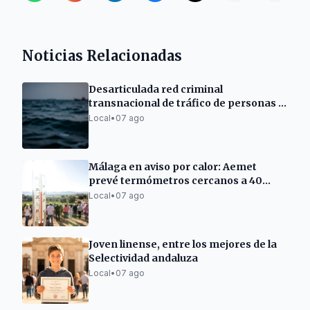
Noticias Relacionadas
Desarticulada red criminal
transnacional de tráfico de personas y
drogas en el Mediterráneo
Local
•
07 ago
Málaga en aviso por calor: Aemet
prevé termómetros cercanos a 40
grados
Local
•
07 ago
Joven linense, entre los mejores de la
Selectividad andaluza
Local
•
07 ago