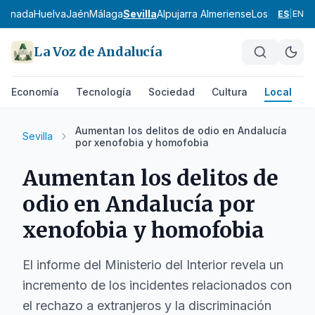
ranada
Huelva
Jaén
Málaga
Sevilla
Alpujarra Almeriense
Los Vélez
Com
ES
|
EN
La Voz de Andalucía
Economía
Tecnología
Sociedad
Cultura
Local
D
Aumentan los delitos de odio en Andalucía
Sevilla
por xenofobia y homofobia
Aumentan los delitos de
odio en Andalucía por
xenofobia y homofobia
El informe del Ministerio del Interior revela un
incremento de los incidentes relacionados con
el rechazo a extranjeros y la discriminación