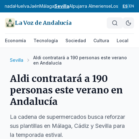
ranada
Huelva
Jaén
Málaga
Sevilla
Alpujarra Almeriense
Los Vélez
Com
ES
|
EN
La Voz de Andalucía
Economía
Tecnología
Sociedad
Cultura
Local
D
Aldi contratará a 190 personas este verano
Sevilla
en Andalucía
Aldi contratará a 190
personas este verano en
Andalucía
La cadena de supermercados busca reforzar
sus plantillas en Málaga, Cádiz y Sevilla para
la temporada estival.