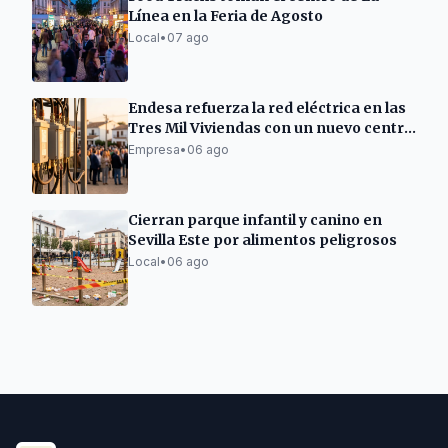
Línea en la Feria de Agosto
Local
•
07 ago
Endesa refuerza la red eléctrica en las
Tres Mil Viviendas con un nuevo centro
de transformación
Empresa
•
06 ago
Cierran parque infantil y canino en
Sevilla Este por alimentos peligrosos
Local
•
06 ago