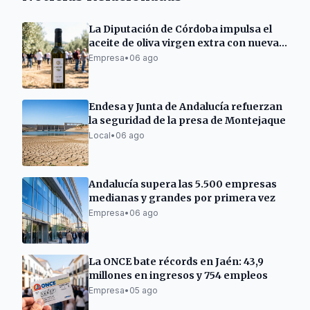
La Diputación de Córdoba impulsa el
aceite de oliva virgen extra con nuevas
acciones
Empresa
•
06 ago
Endesa y Junta de Andalucía refuerzan
la seguridad de la presa de Montejaque
Local
•
06 ago
Andalucía supera las 5.500 empresas
medianas y grandes por primera vez
Empresa
•
06 ago
La ONCE bate récords en Jaén: 43,9
millones en ingresos y 754 empleos
Empresa
•
05 ago