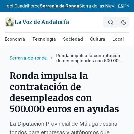
alle del Guadalhorce
Serranía de Ronda
Sierra de las Nieves
Aljarafe
ES
|
EN
La Voz de Andalucía
Economía
Tecnología
Sociedad
Cultura
Local
D
Ronda impulsa la contratación
Serrania-de-ronda
de desempleados con 500.000
euros en ayudas
Ronda impulsa la
contratación de
desempleados con
500.000 euros en ayudas
La Diputación Provincial de Málaga destina
fondos para empresas y autónomos que