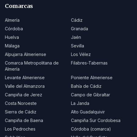
Comarcas
Almería
Cádiz
Córdoba
Granada
Huelva
Jaén
Málaga
Sevilla
Alpujarra Almeriense
Los Vélez
Comarca Metropolitana de
Filabres-Tabernas
Almería
Levante Almeriense
Poniente Almeriense
Valle del Almanzora
Bahía de Cádiz
Campiña de Jerez
Campo de Gibraltar
Costa Noroeste
La Janda
Sierra de Cádiz
Alto Guadalquivir
Campiña de Baena
Campiña Sur Cordobesa
Los Pedroches
Córdoba (comarca)