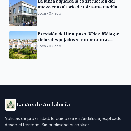
La Junta adjudica la construcción del
nuevo consultorio de Cártama Pueblo
Local
•
07 ago
Previsión del tiempo en Vélez-Málaga:
cielos despejados y temperaturas
cálidas este viernes
Local
•
07 ago
La Voz de Andalucía
Noticias de proximidad: lo que pasa en Andalucía, explicado
desde el territorio. Sin publicidad ni cookies.