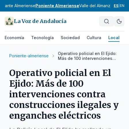
Levante Almeriense
Poniente Almeriense
Valle del Almanzora
Bahía 
ES
|
EN
La Voz de Andalucía
Economía
Tecnología
Sociedad
Cultura
Local
D
Operativo policial en El Ejido:
Poniente-almeriense
Más de 100 intervenciones
contra construcciones
ilegales y enganches
Operativo policial en El
eléctricos
Ejido: Más de 100
intervenciones contra
construcciones ilegales y
enganches eléctricos