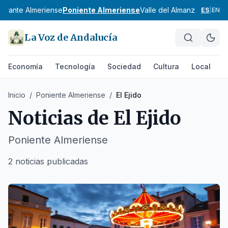
Levante Almeriense
Poniente Almeriense
Valle del Almanzora
Bahía 
ES
|
EN
La Voz de Andalucía
Economía
Tecnología
Sociedad
Cultura
Local
D
Inicio
/
Poniente Almeriense
/
El Ejido
Noticias de
El Ejido
Poniente Almeriense
2 noticias publicadas