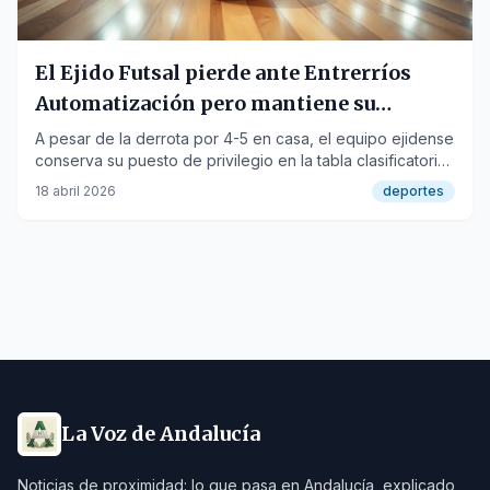
El Ejido Futsal pierde ante Entrerríos
Automatización pero mantiene su
posición
A pesar de la derrota por 4-5 en casa, el equipo ejidense
conserva su puesto de privilegio en la tabla clasificatoria
de Segunda División.
18 abril 2026
deportes
La Voz de Andalucía
Noticias de proximidad: lo que pasa en Andalucía, explicado