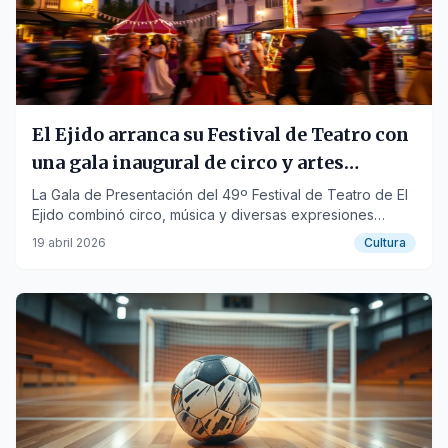
El Ejido arranca su Festival de Teatro con
una gala inaugural de circo y artes
escénicas
La Gala de Presentación del 49º Festival de Teatro de El
Ejido combinó circo, música y diversas expresiones
artísticas para dar inicio a un mes de intensa actividad
19 abril 2026
Cultura
cultural.