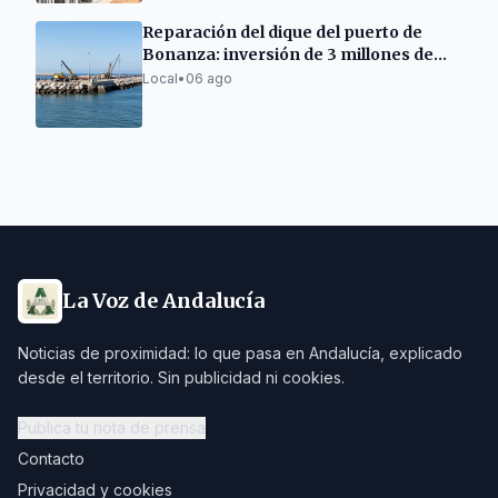
Reparación del dique del puerto de
Bonanza: inversión de 3 millones de
euros
Local
•
06 ago
La Voz de Andalucía
Noticias de proximidad: lo que pasa en Andalucía, explicado
desde el territorio. Sin publicidad ni cookies.
Publica tu nota de prensa
Contacto
Privacidad y cookies