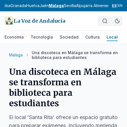
rdoba
Granada
Huelva
Jaén
Málaga
Sevilla
Alpujarra Almeriense
Los Vé
ES
|
EN
La Voz de Andalucía
Economía
Tecnología
Sociedad
Cultura
Local
D
Una discoteca en Málaga se transforma en
Malaga
biblioteca para estudiantes
Una discoteca en Málaga
se transforma en
biblioteca para
estudiantes
El local 'Santa Rita' ofrece un espacio gratuito
para preparar exámenes, incluyendo merienda