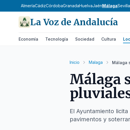
Almería
Cádiz
Córdoba
Granada
Huelva
Jaén
Málaga
Sevilla
La Voz de Andalucía
Economía
Tecnología
Sociedad
Cultura
Loc
Inicio
Malaga
Málaga s
Málaga s
pluviale
El Ayuntamiento licit
pavimentos y soterra