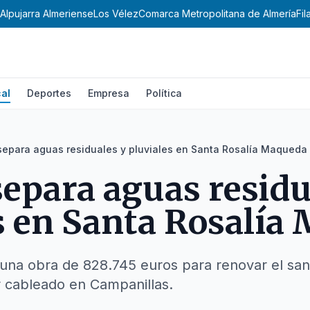
Alpujarra Almeriense
Los Vélez
Comarca Metropolitana de Almería
Fi
al
Deportes
Empresa
Política
epara aguas residuales y pluviales en Santa Rosalía Maqueda
epara aguas residu
s en Santa Rosalía
a una obra de 828.745 euros para renovar el sa
r cableado en Campanillas.