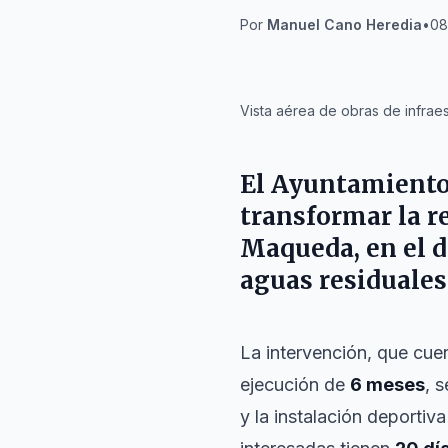
Por
Manuel Cano Heredia
•
08
IA
Vista aérea de obras de infrae
El Ayuntamiento 
transformar la r
Maqueda, en el di
aguas residuales 
La intervención, que cu
ejecución de
6 meses
, 
y la instalación deporti