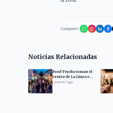
la zona.
Compartir
:
Noticias Relacionadas
Food Trucks toman el
centro de La Línea en
la Feria de Agosto
Local
•
07 ago