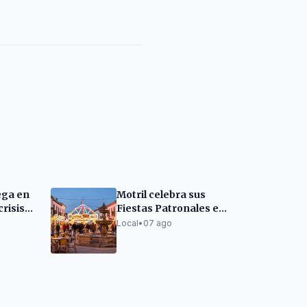
ega en
Motril celebra sus
risis
Fiestas Patronales en
honor a la Virgen de la
Local
•
07 ago
Cabeza