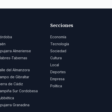
Secciones
órdoba
Economía
aén
Tecnología
lpujarra Almeriense
Sociedad
ilabres-Tabernas
Cultura
Local
alle del Almanzora
Deportes
ampo de Gibraltar
Empresa
ierra de Cádiz
Política
ampiña Sur Cordobesa
ubbética
lpujarra Granadina