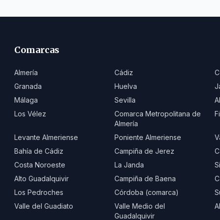
Comarcas
Almería
Cádiz
C
Granada
Huelva
J
Málaga
Sevilla
A
Los Vélez
Comarca Metropolitana de
F
Almería
Levante Almeriense
Poniente Almeriense
V
Bahía de Cádiz
Campiña de Jerez
C
Costa Noroeste
La Janda
S
Alto Guadalquivir
Campiña de Baena
C
Los Pedroches
Córdoba (comarca)
S
Valle del Guadiato
Valle Medio del
A
Guadalquivir