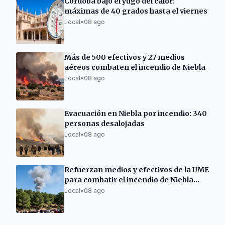
Córdoba bajo el yugo del calor:
máximas de 40 grados hasta el viernes
Local
•
08 ago
Más de 500 efectivos y 27 medios
aéreos combaten el incendio de Niebla
Local
•
08 ago
Evacuación en Niebla por incendio: 340
personas desalojadas
Local
•
08 ago
Refuerzan medios y efectivos de la UME
para combatir el incendio de Niebla
(Huelva)
Local
•
08 ago