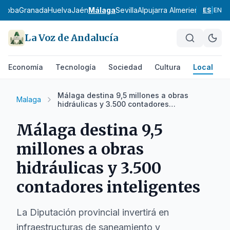
rdoba
Granada
Huelva
Jaén
Málaga
Sevilla
Alpujarra Almeriense
Los Vé
ES
|
EN
La Voz de Andalucía
Economía
Tecnología
Sociedad
Cultura
Local
D
Málaga destina 9,5 millones a obras
Malaga
hidráulicas y 3.500 contadores
inteligentes
Málaga destina 9,5
millones a obras
hidráulicas y 3.500
contadores inteligentes
La Diputación provincial invertirá en
infraestructuras de saneamiento y