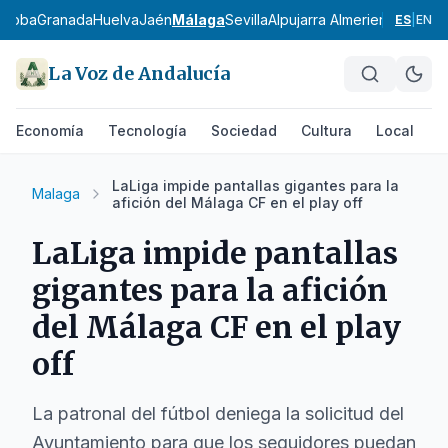
rdoba
Granada
Huelva
Jaén
Málaga
Sevilla
Alpujarra Almeriense
Los Vé
ES
|
EN
La Voz de Andalucía
Economía
Tecnología
Sociedad
Cultura
Local
D
LaLiga impide pantallas gigantes para la
Malaga
afición del Málaga CF en el play off
LaLiga impide pantallas
gigantes para la afición
del Málaga CF en el play
off
La patronal del fútbol deniega la solicitud del
Ayuntamiento para que los seguidores puedan