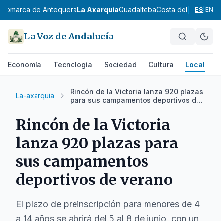
s
Comarca de Antequera
La Axarquía
Guadalteba
Costa del Sol Occid
ES
|
EN
La Voz de Andalucía
Economía
Tecnología
Sociedad
Cultura
Local
D
Rincón de la Victoria lanza 920 plazas
La-axarquia
para sus campamentos deportivos de
verano
Rincón de la Victoria
lanza 920 plazas para
sus campamentos
deportivos de verano
El plazo de preinscripción para menores de 4
a 14 años se abrirá del 5 al 8 de junio, con un