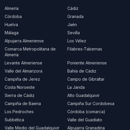
Almería
Cádiz
Córdoba
Granada
Huelva
Jaén
Málaga
Sevilla
Alpujarra Almeriense
Los Vélez
Comarca Metropolitana de
Filabres-Tabernas
Almería
Levante Almeriense
Poniente Almeriense
Valle del Almanzora
Bahía de Cádiz
Campiña de Jerez
Campo de Gibraltar
Costa Noroeste
La Janda
Sierra de Cádiz
Alto Guadalquivir
Campiña de Baena
Campiña Sur Cordobesa
Los Pedroches
Córdoba (comarca)
Subbética
Valle del Guadiato
Valle Medio del Guadalquivir
Alpujarra Granadina