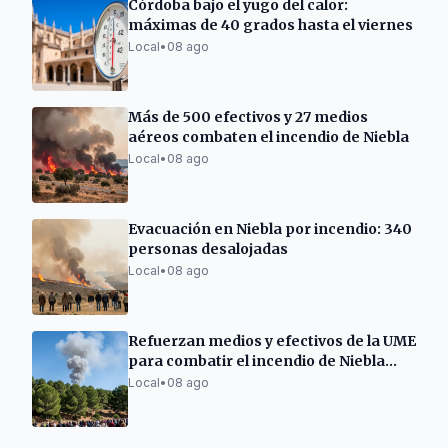
Córdoba bajo el yugo del calor:
máximas de 40 grados hasta el viernes
Local
•
08 ago
Más de 500 efectivos y 27 medios
aéreos combaten el incendio de Niebla
Local
•
08 ago
Evacuación en Niebla por incendio: 340
personas desalojadas
Local
•
08 ago
Refuerzan medios y efectivos de la UME
para combatir el incendio de Niebla
(Huelva)
Local
•
08 ago