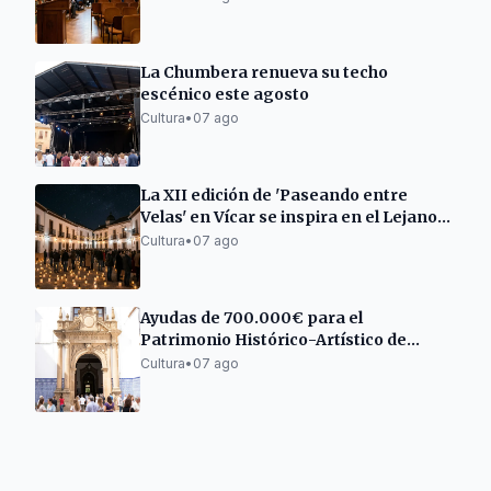
La Chumbera renueva su techo
escénico este agosto
Cultura
•
07 ago
La XII edición de 'Paseando entre
Velas' en Vícar se inspira en el Lejano
Oriente
Cultura
•
07 ago
Ayudas de 700.000€ para el
Patrimonio Histórico-Artístico de
Córdoba
Cultura
•
07 ago