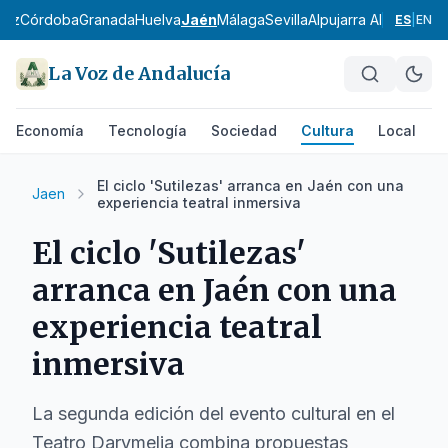
diz
Córdoba
Granada
Huelva
Jaén
Málaga
Sevilla
Alpujarra Almeriense
ES
|
EN
La Voz de Andalucía
Economía
Tecnología
Sociedad
Cultura
Local
D
El ciclo 'Sutilezas' arranca en Jaén con una
Jaen
experiencia teatral inmersiva
El ciclo 'Sutilezas'
arranca en Jaén con una
experiencia teatral
inmersiva
La segunda edición del evento cultural en el
Teatro Darymelia combina propuestas