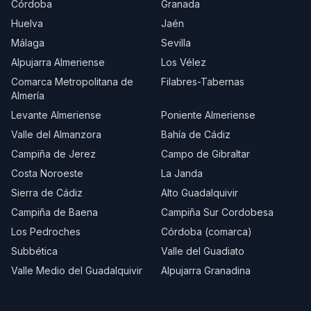
Córdoba
Granada
Huelva
Jaén
Málaga
Sevilla
Alpujarra Almeriense
Los Vélez
Comarca Metropolitana de
Filabres-Tabernas
Almería
Levante Almeriense
Poniente Almeriense
Valle del Almanzora
Bahía de Cádiz
Campiña de Jerez
Campo de Gibraltar
Costa Noroeste
La Janda
Sierra de Cádiz
Alto Guadalquivir
Campiña de Baena
Campiña Sur Cordobesa
Los Pedroches
Córdoba (comarca)
Subbética
Valle del Guadiato
Valle Medio del Guadalquivir
Alpujarra Granadina