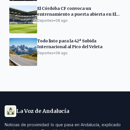
El Córdoba CF convoca un
entrenamiento a puerta abierta en El
Arcángel
Deportes
•
08 ago
Todo listo para la 42ª Subida
Internacional al Pico del Veleta
Deportes
•
08 ago
La Voz de Andalucía
Noticias de proximidad: lo que pasa en Andalucía, explicado