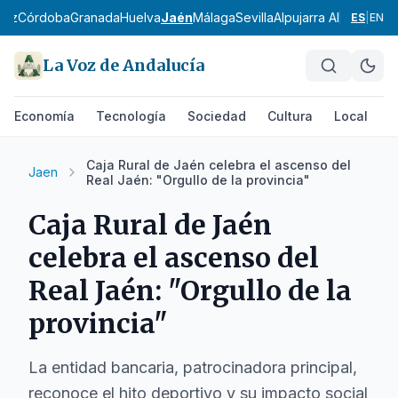
diz
Córdoba
Granada
Huelva
Jaén
Málaga
Sevilla
Alpujarra Almeriense
ES
|
EN
La Voz de Andalucía
Economía
Tecnología
Sociedad
Cultura
Local
D
Caja Rural de Jaén celebra el ascenso del
Jaen
Real Jaén: "Orgullo de la provincia"
Caja Rural de Jaén
celebra el ascenso del
Real Jaén: "Orgullo de la
provincia"
La entidad bancaria, patrocinadora principal,
reconoce el hito deportivo y su impacto social