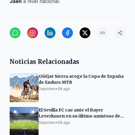
Jaén
a nivel nacional.
Noticias Relacionadas
Güéjar Sierra acoge la Copa de España
de Enduro MTB
Deportes
•
08 ago
El Sevilla FC cae ante el Bayer
Leverkusen en su último amistoso de
pretemporada
Deportes
•
08 ago