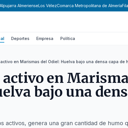
Alpujarra Almeriense
Los Vélez
Comarca Metropolitana de Almería
Fi
al
Deportes
Empresa
Política
 activo en Marismas del Odiel: Huelva bajo una densa capa de
 activo en Marisma
uelva bajo una dens
os activos, genera una gran cantidad de humo qu