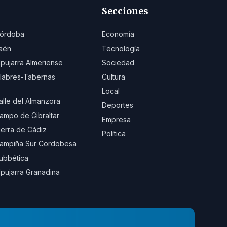
Secciones
órdoba
Economía
aén
Tecnología
lpujarra Almeriense
Sociedad
ilabres-Tabernas
Cultura
Local
alle del Almanzora
Deportes
ampo de Gibraltar
Empresa
ierra de Cádiz
Política
ampiña Sur Cordobesa
ubbética
lpujarra Granadina