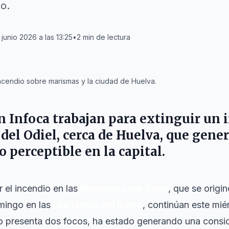
o.
 junio 2026 a las 13:25
•
2
min de lectura
cendio sobre marismas y la ciudad de Huelva.
an Infoca trabajan para extinguir un 
del Odiel, cerca de Huelva, que gene
 perceptible en la capital.
 el incendio en las
Marismas del Odiel
, que se origi
mingo en las
Marismas del Burro
, continúan este mié
o presenta dos focos, ha estado generando una consi