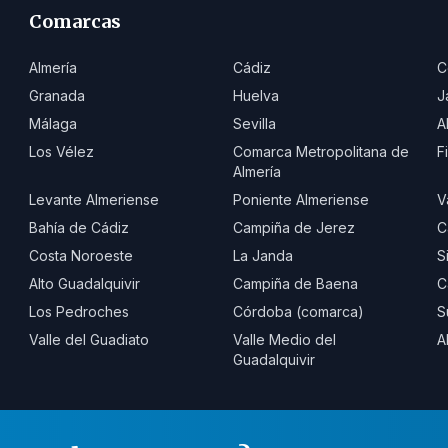
Comarcas
Almería
Cádiz
C
Granada
Huelva
J
Málaga
Sevilla
A
Los Vélez
Comarca Metropolitana de
F
Almería
Levante Almeriense
Poniente Almeriense
V
Bahía de Cádiz
Campiña de Jerez
C
Costa Noroeste
La Janda
S
Alto Guadalquivir
Campiña de Baena
C
Los Pedroches
Córdoba (comarca)
S
Valle del Guadiato
Valle Medio del
A
Guadalquivir