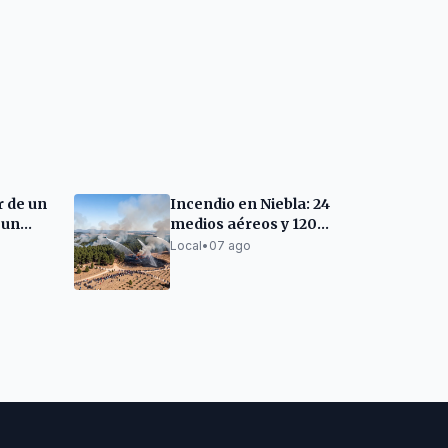
r de un
Incendio en Niebla: 24
 un
medios aéreos y 120
bomberos combaten
Local
•
07 ago
el fuego