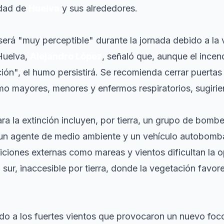
udad de
Huelva
y sus alrededores.
erá "muy perceptible" durante la jornada debido a la v
Huelva,
Alejandro López
, señaló que, aunque el incen
ión", el humo persistirá. Se recomienda cerrar puertas
o mayores, menores y enfermos respiratorios, sugirien
a la extinción incluyen, por tierra, un grupo de bombe
 un agente de medio ambiente y un vehículo autobom
ciones externas como mareas y vientos dificultan la o
 sur, inaccesible por tierra, donde la vegetación favo
ido a los fuertes vientos que provocaron un nuevo foc