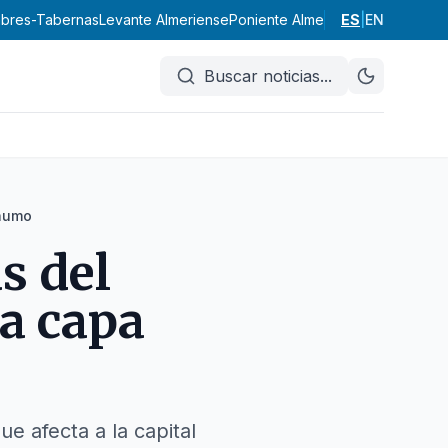
labres-Tabernas
Levante Almeriense
Poniente Almeriense
ES
|
Valle del Al
EN
Buscar noticias
...
 humo
s del
a capa
e afecta a la capital