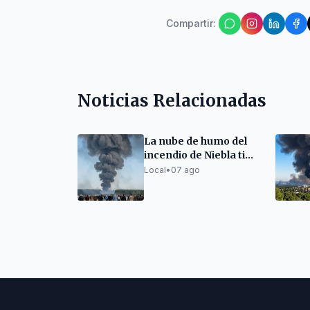
Compartir
:
Noticias Relacionadas
La nube de humo del
incendio de Niebla tiñe
el cielo de Huelva
Local
•
07 ago