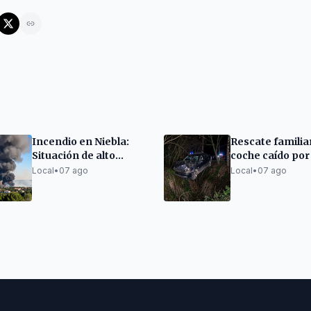
Incendio en Niebla:
Rescate familia
Situación de alto
coche caído por
riesgo e inestabilidad
terraplén en
Local
•
07 ago
Local
•
07 ago
Soportújar