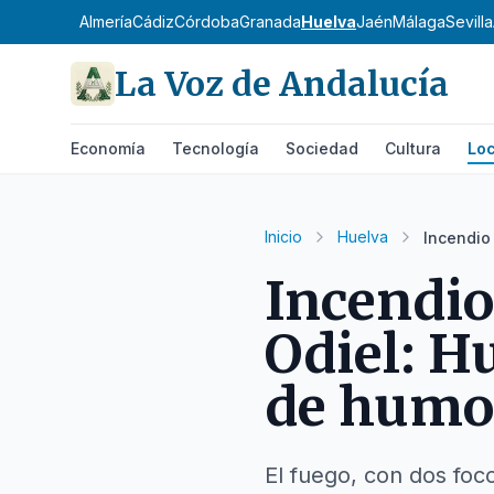
Almería
Cádiz
Córdoba
Granada
Huelva
Jaén
Málaga
Sevilla
La Voz de Andalucía
Economía
Tecnología
Sociedad
Cultura
Loc
Inicio
Huelva
Incendio
Incendio
Odiel: H
de humo
El fuego, con dos foc