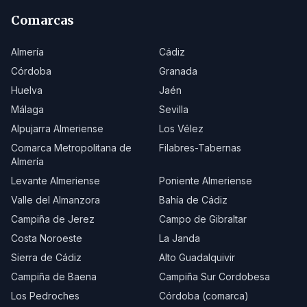
Comarcas
Almería
Cádiz
Córdoba
Granada
Huelva
Jaén
Málaga
Sevilla
Alpujarra Almeriense
Los Vélez
Comarca Metropolitana de
Filabres-Tabernas
Almería
Levante Almeriense
Poniente Almeriense
Valle del Almanzora
Bahía de Cádiz
Campiña de Jerez
Campo de Gibraltar
Costa Noroeste
La Janda
Sierra de Cádiz
Alto Guadalquivir
Campiña de Baena
Campiña Sur Cordobesa
Los Pedroches
Córdoba (comarca)