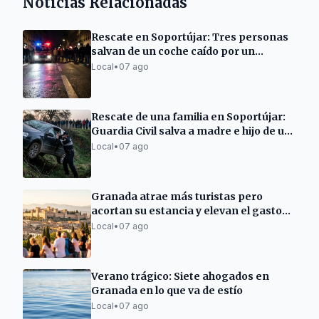
Noticias Relacionadas
Rescate en Soportújar: Tres personas
salvan de un coche caído por un
terraplén
Local
•
07 ago
Rescate de una familia en Soportújar:
Guardia Civil salva a madre e hijo de un
coche volcado
Local
•
07 ago
Granada atrae más turistas pero
acortan su estancia y elevan el gasto
diario
Local
•
07 ago
Verano trágico: Siete ahogados en
Granada en lo que va de estío
Local
•
07 ago