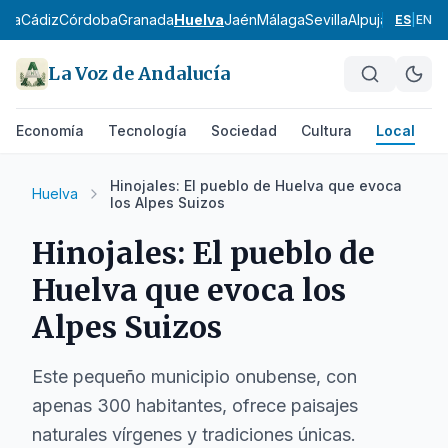
ería
Cádiz
Córdoba
Granada
Huelva
Jaén
Málaga
Sevilla
Alpujarra Alme
ES
|
EN
La Voz de Andalucía
Economía
Tecnología
Sociedad
Cultura
Local
D
Hinojales: El pueblo de Huelva que evoca
Huelva
los Alpes Suizos
Hinojales: El pueblo de
Huelva que evoca los
Alpes Suizos
Este pequeño municipio onubense, con
apenas 300 habitantes, ofrece paisajes
naturales vírgenes y tradiciones únicas.